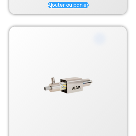
sur 5
Ajouter au panier