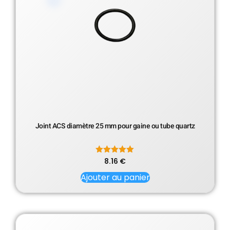
Joint ACS diamètre 25 mm pour gaine ou tube quartz
8.16
Note
€
5.00
sur 5
Ajouter au panier