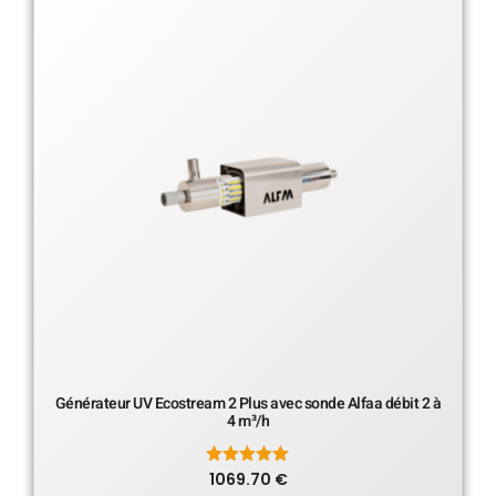
Générateur UV Ecostream 2 Plus avec sonde Alfaa débit 2 à
4 m³/h
1069.70
Note
€
5.00