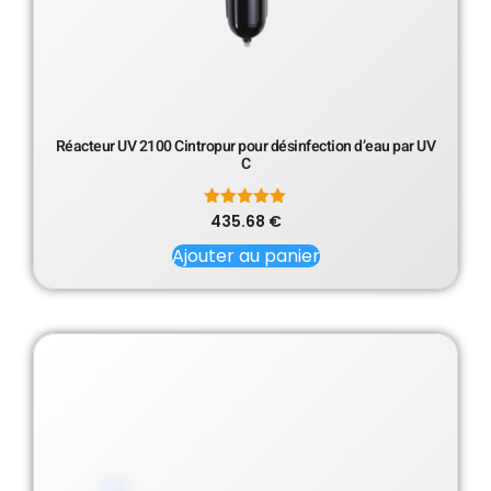
Réacteur UV 2100 Cintropur pour désinfection d’eau par UV
C
435.68
Note
€
5.00
sur 5
Ajouter au panier