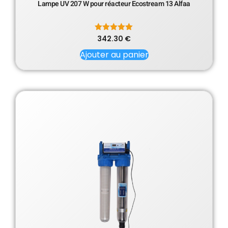
Lampe UV 207 W pour réacteur Ecostream 13 Alfaa
342.30
Note
€
5.00
sur 5
Ajouter au panier