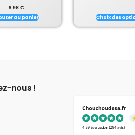
Note
6.98
€
5.00
sur 5
outer au panier
Choix des opti
ez-nous !
Chouchoudesa.fr
4.89 évaluation
(284 avis)