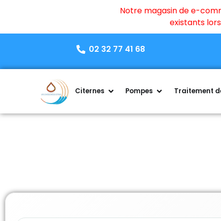
Notre magasin de e-commer
existants lo
02 32 77 41 68
Citernes
Pompes
Traitement de