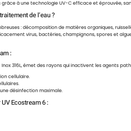
 grâce à une technologie UV-C efficace et éprouvée, sans
traitement de l’eau ?
mbreuses : décomposition de matières organiques, ruissel
icacement virus, bactéries, champignons, spores et algues
am :
ox 316L, émet des rayons qui inactivent les agents path
ion cellulaire.
lulaires.
r une désinfection maximale.
r UV Ecostream 6 :