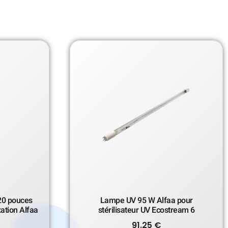
 20 pouces
Lampe UV 95 W Alfaa pour
xation Alfaa
stérilisateur UV Ecostream 6
91.25
€