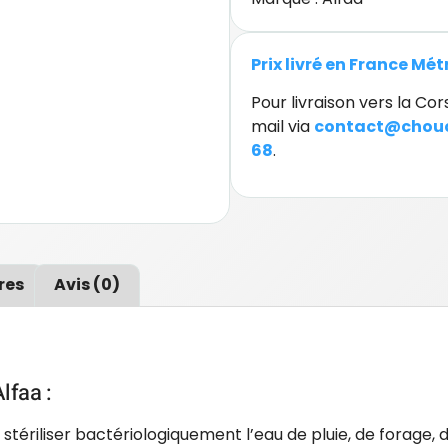
Prix livré en France Mé
Pour livraison vers la C
mail via
contact@chouc
68
.
res
Avis (0)
lfaa :
tériliser bactériologiquement l’eau de pluie, de forage, d