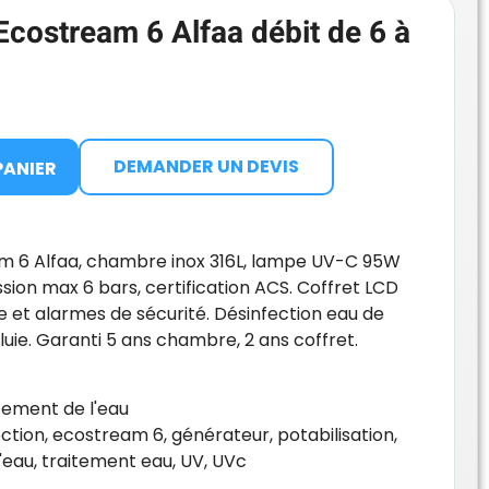
costream 6 Alfaa débit de 6 à
DEMANDER UN DEVIS
PANIER
 6 Alfaa, chambre inox 316L, lampe UV-C 95W
ssion max 6 bars, certification ACS. Coffret LCD
et alarmes de sécurité. Désinfection eau de
pluie. Garanti 5 ans chambre, 2 ans coffret.
tement de l'eau
ection
,
ecostream 6
,
générateur
,
potabilisation
,
'eau
,
traitement eau
,
UV
,
UVc