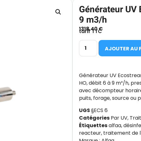
Générateur UV E
9 m3/h
1318.40
€
tarif TTC
AJOUTER AU 
Générateur UV Ecostream
HO, débit 6 à 9 m³/h, pre
avec décompteur horaire 
puits, forage, source ou 
UGS
§ECS 6
Catégories
Par UV
,
Trai
Étiquettes
alfaa
,
désinf
reacteur
,
traitement de l
Marque :
Alfaa