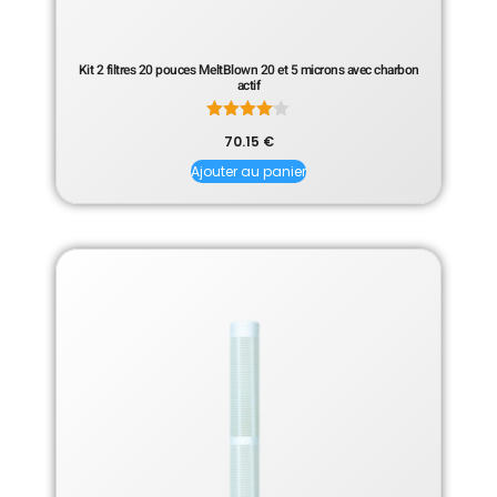
Kit 2 filtres 20 pouces MeltBlown 20 et 5 microns avec charbon
actif
Note
70.15
€
4.00
sur 5
Ajouter au panier