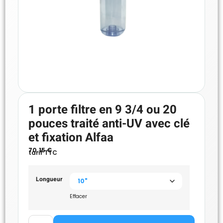
1 porte filtre en 9 3/4 ou 20
pouces traité anti-UV avec clé
et fixation Alfaa
70.15
€
tarif TTC
Longueur
Effacer