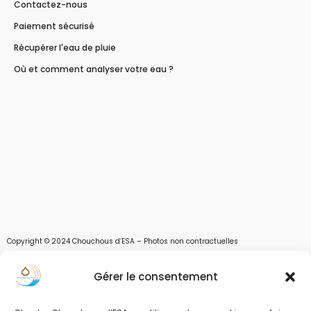
Contactez-nous
Paiement sécurisé
Récupérer l'eau de pluie
Où et comment analyser votre eau ?
Copyright © 2024 Chouchous d’ESA – Photos non contractuelles
Les chouchous d’Esa vous apportent toutes les solutions pour récupérer l’eau de
Gérer le consentement
pluie, et des moyens pour stocker, filtrer, traiter et potabiliser l’eau d’un forage,
d’un puits ou d’une source et utiliser l’eau. Parce que ESA sont les initiales de Eau,
Soleil et Air nous proposons également des équipements pour décontaminer de