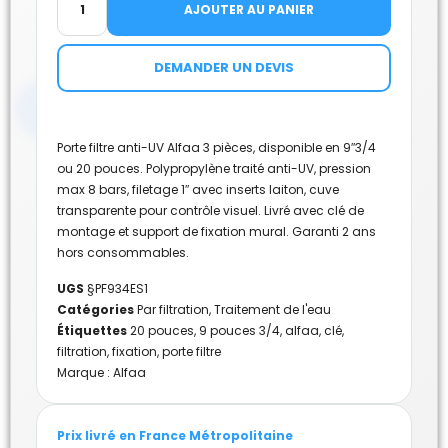
AJOUTER AU PANIER
DEMANDER UN DEVIS
Porte filtre anti-UV Alfaa 3 pièces, disponible en 9″3/4
ou 20 pouces. Polypropylène traité anti-UV, pression
max 8 bars, filetage 1″ avec inserts laiton, cuve
transparente pour contrôle visuel. Livré avec clé de
montage et support de fixation mural. Garanti 2 ans
hors consommables.
UGS
§PF934ES1
Catégories
Par filtration
,
Traitement de l'eau
Étiquettes
20 pouces
,
9 pouces 3/4
,
alfaa
,
clé
,
filtration
,
fixation
,
porte filtre
Marque :
Alfaa
Prix livré en France Métropolitaine