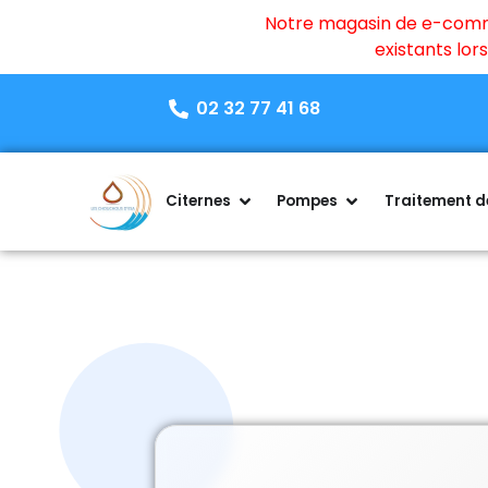
Notre magasin de e-commer
existants lo
02 32 77 41 68
Citernes
Pompes
Traitement de