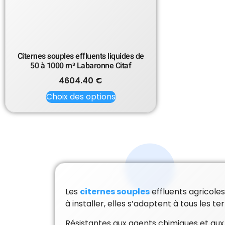
Citernes souples effluents liquides de
50 à 1000 m³ Labaronne Citaf
4604.40
€
Choix des options
Les
citernes souples
effluents agricoles
à installer, elles s’adaptent à tous les t
Résistantes aux agents chimiques et aux 