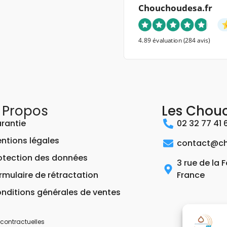
Chouchoudesa.fr
4.89 évaluation
(284 avis)
 Propos
Les Chou
rantie
02 32 77 41 
ntions légales
contact@ch
otection des données
3 rue de la 
rmulaire de rétractation
France
nditions générales de ventes
contractuelles