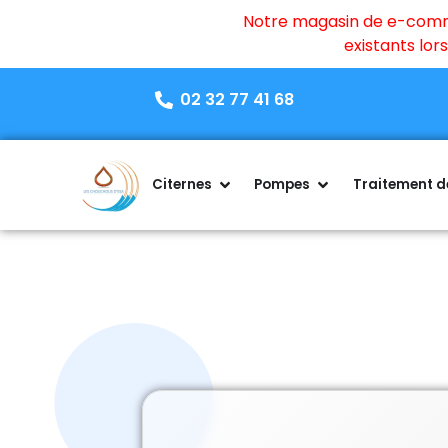
Notre magasin de e-commer
existants lo
02 32 77 41 68
Citernes
Pompes
Traitement de