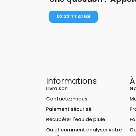
02 32 77 41 68
Informations
À
Livraison
Ga
Contactez-nous
Me
Paiement sécurisé
Pr
Récupérer l'eau de pluie
Fo
Où et comment analyser votre
Co