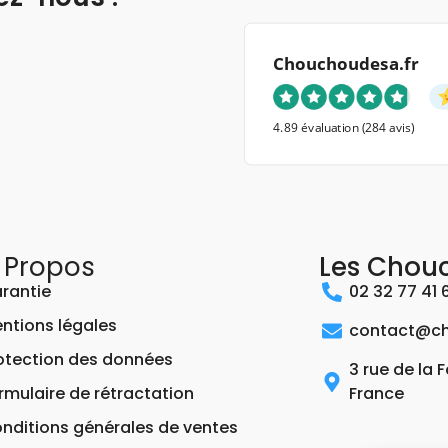
Chouchoudesa.fr
4.89 évaluation
(284 avis)
 Propos
Les Chou
rantie
02 32 77 41 
ntions légales
contact@ch
otection des données
3 rue de la 
rmulaire de rétractation
France
nditions générales de ventes