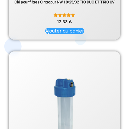
Clé pour filtres Cintropur NW 18/25/32 TIO DUO ET TRIO UV
12.53
Note
€
5.00
sur 5
Ajouter au panier