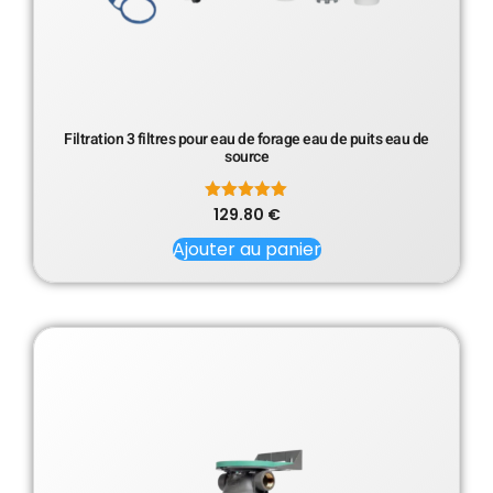
Filtration 3 filtres pour eau de forage eau de puits eau de
source
129.80
Note
€
5.00
sur 5
Ajouter au panier