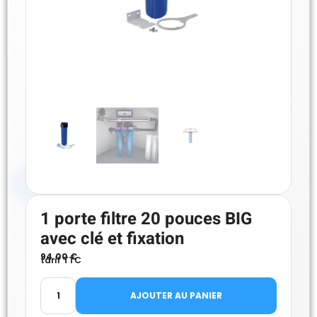
1 porte filtre 20 pouces BIG
avec clé et fixation
94.00
€
tarif TTC
AJOUTER AU PANIER