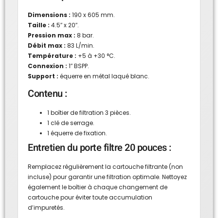
Dimensions :
190 x 605 mm.
Taille :
4.5″ x 20″.
Pression max :
8 bar.
Débit max :
83 L/min.
Température :
+5 à +30 °C.
Connexion :
1″ BSPP.
Support :
équerre en métal laqué blanc.
Contenu :
1 boîtier de filtration 3 pièces.
1 clé de serrage.
1 équerre de fixation.
Entretien du porte filtre 20 pouces :
Remplacez régulièrement la cartouche filtrante (non
incluse) pour garantir une filtration optimale. Nettoyez
également le boîtier à chaque changement de
cartouche pour éviter toute accumulation
d’impuretés.