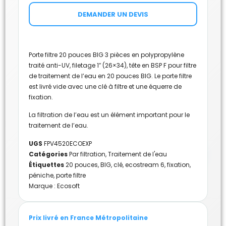
DEMANDER UN DEVIS
Porte filtre 20 pouces BIG 3 pièces en polypropylène
traité anti-UV, filetage 1″ (26×34), tête en BSP F pour filtre
de traitement de l’eau en 20 pouces BIG. Le porte filtre
est livré vide avec une clé à filtre et une équerre de
fixation.
La filtration de l’eau est un élément important pour le
traitement de l’eau.
UGS
FPV4520ECOEXP
Catégories
Par filtration
,
Traitement de l'eau
Étiquettes
20 pouces
,
BIG
,
clé
,
ecostream 6
,
fixation
,
péniche
,
porte filtre
Marque :
Ecosoft
Prix livré en France Métropolitaine