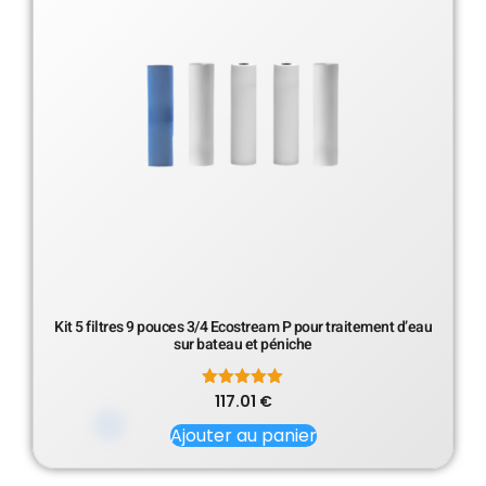
Kit 5 filtres 9 pouces 3/4 Ecostream P pour traitement d’eau
sur bateau et péniche
117.01
Note
€
5.00
sur 5
Ajouter au panier