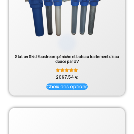
Station Skid Ecostream péniche et bateau traitement d’eau
douce par UV
2067.54
Note
€
5.00
sur 5
Choix des options