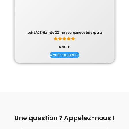
Joint ACS diamètre 22 mm pour gaine ou tube quartz
Note
6.98
€
5.00
sur 5
Ajouter au panier
Une question ? Appelez-nous !