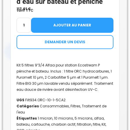
d’eau sur bateau et péniche
117.01
€
tarif TTC
AJOUTER AU PANIER
DEMANDER UN DEVIS
Kit 5 filtres 9″3/4 Alfaa pour station Ecostream P
péniche et bateau. Inclus : 1 filtre ORC hydrocarbures, 1
Puromelt 10 µm, 2 Carbofilter 5 µm et 1 Puromelt 1 µm.
Filtre BIG 30 µm lavable vendu séparément. Traitement
eau douce de rivière avant désinfection UV-C.
UGS
Filt934.ORC-10-1-5CA2
Catégories
Consommables
,
Filtres
,
Traitement de
l'eau
Étiquettes
1 micron
,
10 microns
,
5 microns
,
alfaa
,
bateau
,
cartouche
,
charbon actif
,
filtration
,
filtre
,
Kit
,