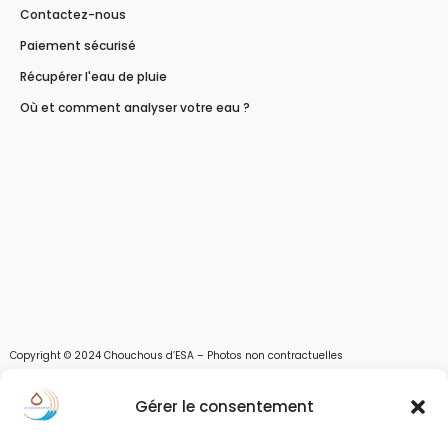
Contactez-nous
Paiement sécurisé
Récupérer l'eau de pluie
Où et comment analyser votre eau ?
Copyright © 2024 Chouchous d’ESA – Photos non contractuelles
Les chouchous d’Esa vous apportent toutes les solutions pour récupérer l’eau de
Gérer le consentement
pluie, et des moyens pour stocker, filtrer, traiter et potabiliser l’eau d’un forage,
d’un puits ou d’une source et utiliser l’eau. Parce que ESA sont les initiales de Eau,