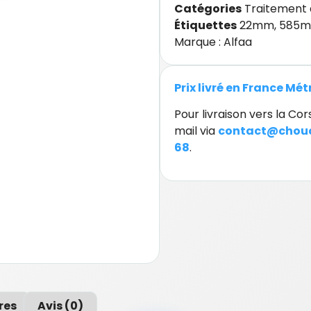
Catégories
Traitement 
Étiquettes
22mm
,
585
Marque :
Alfaa
Prix livré en France Mé
Pour livraison vers la C
mail via
contact@chouc
68
.
res
Avis (0)