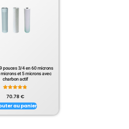
es 9 pouces 3/4 en 60 microns
 microns et 5 microns avec
charbon actif
Note
70.78
€
4.75
sur 5
outer au panier