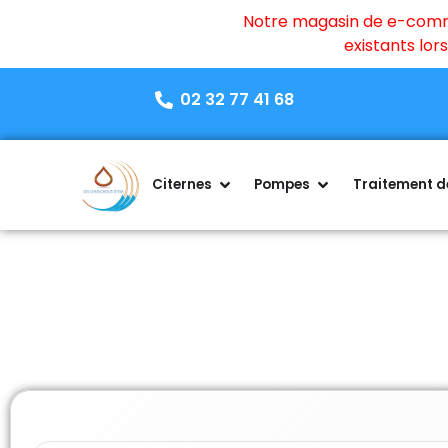
Notre magasin de e-commer
existants lo
02 32 77 41 68
Citernes
Pompes
Traitement de