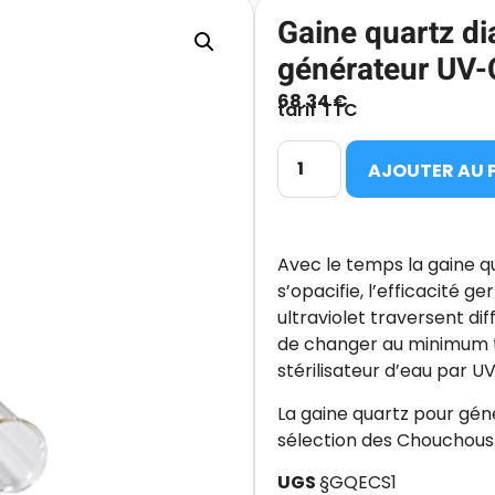
Gaine quartz d
générateur UV-
68.34
€
tarif TTC
AJOUTER AU 
Avec le temps la gaine q
s’opacifie, l’efficacité 
ultraviolet traversent di
de changer au minimum to
stérilisateur d’eau par UV
La gaine quartz pour gén
sélection des Chouchous 
UGS
§GQECS1