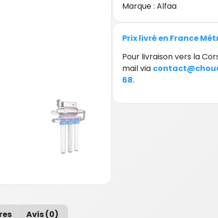
Marque :
Alfaa
Prix livré en France Mé
Pour livraison vers la C
mail via
contact@chouc
68
.
res
Avis (0)