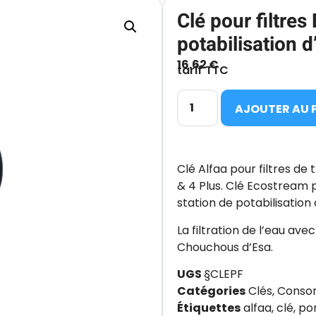
Clé pour filtres
potabilisation d
16.62
€
tarif TTC
AJOUTER AU 
Clé Alfaa pour filtres de 
& 4 Plus. Clé Ecostream 
station de potabilisation 
La filtration de l’eau av
Chouchous d’Esa.
UGS
§CLEPF
Catégories
Clés
,
Conso
Étiquettes
alfaa
,
clé
,
por