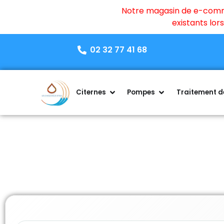
Notre magasin de e-commer
existants lo
02 32 77 41 68
Citernes
Pompes
Traitement de