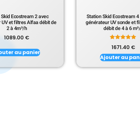
n Skid Ecostream 2 avec
Station Skid Ecostream 4
UV et filtres Alfaa débit de
générateur UV sonde et fi
2 à 4m³/h
débit de 4 à 6 m³
1089.00
€
Note
1671.40
€
5.00
outer au panier
sur 5
Ajouter au pan