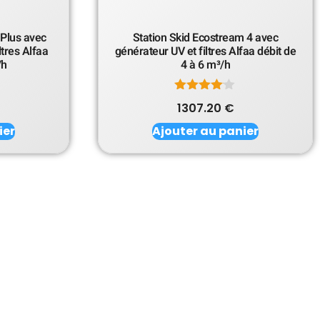
 Plus avec
Station Skid Ecostream 4 avec
ltres Alfaa
générateur UV et filtres Alfaa débit de
/h
4 à 6 m³/h
Note
1307.20
€
4.00
sur 5
ier
Ajouter au panier