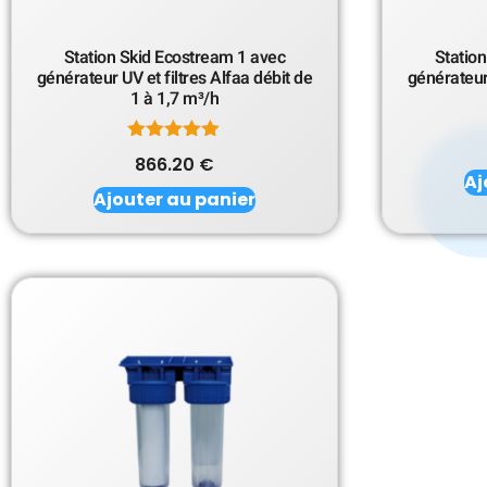
Station Skid Ecostream 1 avec
Statio
générateur UV et filtres Alfaa débit de
générateur 
1 à 1,7 m³/h
Note
866.20
€
5.00
Aj
sur 5
Ajouter au panier