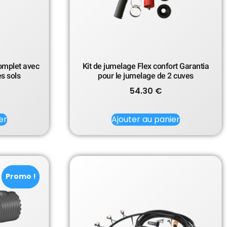
complet avec
Kit de jumelage Flex confort Garantia
s sols
pour le jumelage de 2 cuves
54.30
€
er
Ajouter au panier
Promo !
Promo !