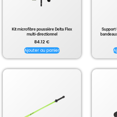
Kit microfibre poussière Delta Flex
Support 
multi-directionnel
bandeaux 
84.12
€
Ajouter au panier
A