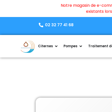
Notre magasin de e-commer
existants lo
02 32 77 41 68
Citernes
Pompes
Traitement de