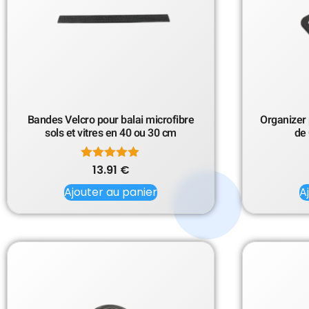
Bandes Velcro pour balai microfibre
Organizer 
sols et vitres en 40 ou 30 cm
de
13.91
Note
€
5.00
Ajouter au panier
sur 5
A