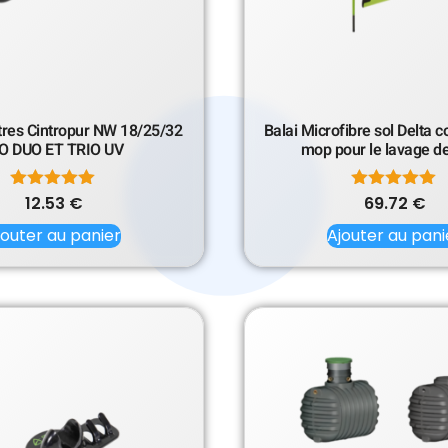
ltres Cintropur NW 18/25/32
Balai Microfibre sol Delta 
O DUO ET TRIO UV
mop pour le lavage de
12.53
Note
€
69.72
Note
€
5.00
5.00
jouter au panier
sur 5
Ajouter au pani
sur 5