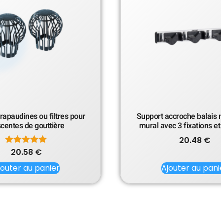
crapaudines ou filtres pour
Support accroche balais 
centes de gouttière
mural avec 3 fixations et
20.48
€
20.58
Note
€
5.00
jouter au panier
sur 5
Ajouter au pani