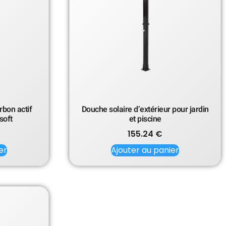
rbon actif
Douche solaire d’extérieur pour jardin
soft
et piscine
155.24
€
er
Ajouter au panier