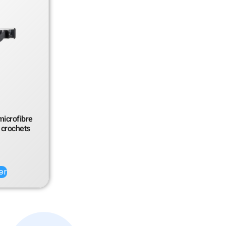
microfibre
 crochets
er