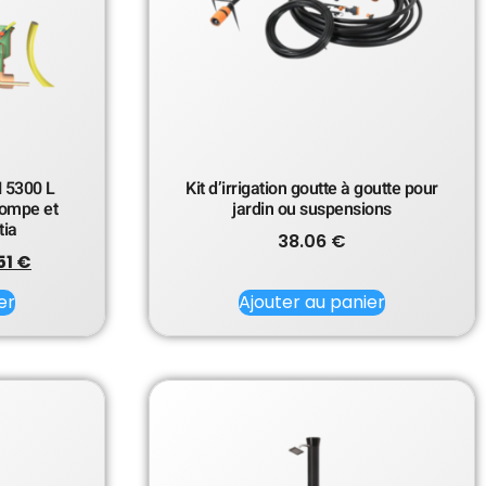
N 5300 L
Kit d’irrigation goutte à goutte pour
pompe et
jardin ou suspensions
tia
38.06
€
51
€
er
Ajouter au panier