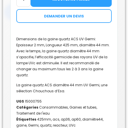
DEMANDER UN DEVIS
Dimensions de la gaine quartz ACS UV Germi:
Epaisseur 2 mm, Longueur 425 mm, diamètre 44 mm.
Avec le temps, la gaine quartz diamètre 44 mm
s’opacifie, l’efficacité germicide des rayons UV de la
lampe UVc est diminuée. Il est recommandé de
changer au maximum tous les 2 à 3 ans la gaine
quartz.
La gaine quartz ACS diamètre 44 mm UV Germi, une
sélection Chouchous d’Esa.
UGS
15000755
Catégories
Consommables
,
Gaines et tubes
,
Traitement de l'eau
Étiquettes
425mm
,
acs
,
ap36
,
ap60
,
diamètre44
,
gaine
,
Germi
,
quartz
,
reacteur
,
UVc