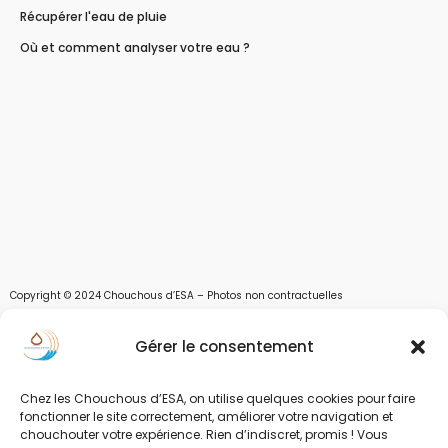
Récupérer l'eau de pluie
Où et comment analyser votre eau ?
Copyright © 2024 Chouchous d’ESA – Photos non contractuelles
Les chouchous d’Esa vous apportent toutes les solutions pour récupérer l’eau de
Gérer le consentement
pluie, et des moyens pour stocker, filtrer, traiter et potabiliser l’eau d’un forage,
d’un puits ou d’une source et utiliser l’eau. Parce que ESA sont les initiales de Eau,
Soleil et Air nous proposons également des équipements pour décontaminer de
Chez les Chouchous d’ESA, on utilise quelques cookies pour faire
fonctionner le site correctement, améliorer votre navigation et
l’air par photocatalyse ou plasma froid et des équipements solaires.
chouchouter votre expérience. Rien d’indiscret, promis ! Vous
www.chouchousdesa.fr est le site de e-commerce de la société ESA Evolutions,