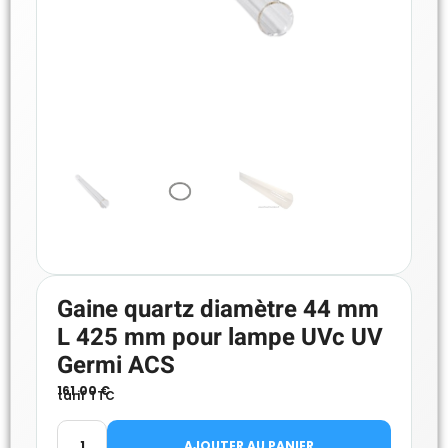
Gaine quartz diamètre 44 mm
L 425 mm pour lampe UVc UV
Germi ACS
161.00
€
tarif TTC
AJOUTER AU PANIER