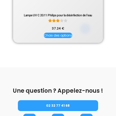
Lampe UV C 2G11 Philips pour la désinfection de l’eau
Note
37.24
€
3.00
sur 5
Choix des options
Une question ? Appelez-nous !
02 32 77 41 68