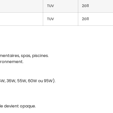
TUV
2G11
TUV
2G11
imentaires, spas, piscines.
vironnement.
 18W, 36W, 55W, 60W ou 95W).
lle devient opaque.