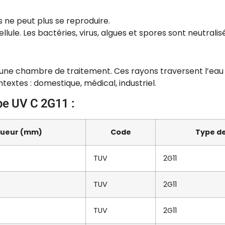
is ne peut plus se reproduire.
ellule. Les bactéries, virus, algues et spores sont neutrali
ne chambre de traitement. Ces rayons traversent l’eau sa
textes : domestique, médical, industriel.
pe UV C 2G11 :
gueur (mm)
Code
Type de
TUV
2G11
TUV
2G11
TUV
2G11