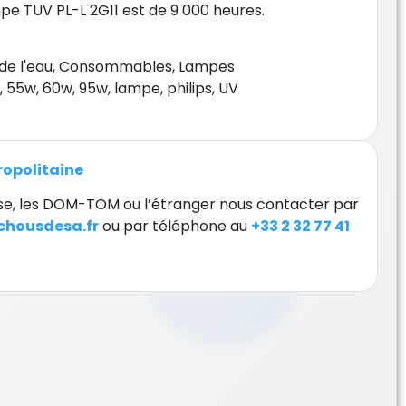
pe TUV PL-L 2G11 est de 9 000 heures.
de l'eau
,
Consommables
,
Lampes
,
55w
,
60w
,
95w
,
lampe
,
philips
,
UV
tropolitaine
orse, les DOM-TOM ou l’étranger nous contacter par
housdesa.fr
ou par téléphone au
+33 2 32 77 41