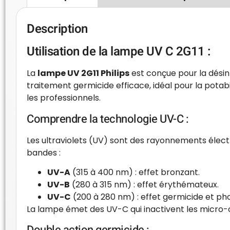
Description
Utilisation de la lampe UV C 2G11 :
La
lampe UV 2G11 Philips
est conçue pour la désinf
traitement germicide efficace, idéal pour la pota
les professionnels.
Comprendre la technologie UV-C :
Les ultraviolets (UV) sont des rayonnements électr
bandes :
UV-A
(315 à 400 nm) : effet bronzant.
UV-B
(280 à 315 nm) : effet érythémateux.
UV-C
(200 à 280 nm) : effet germicide et ph
La lampe émet des UV-C qui inactivent les micro-o