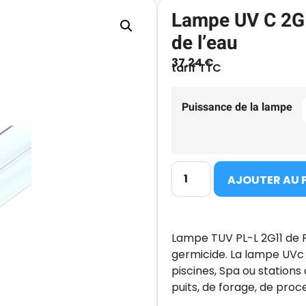
Lampe UV C 2G11
de l’eau
37.24
€
tarif TTC
Puissance de la lampe
AJOUTER AU 
Lampe TUV PL-L 2G11 de P
germicide. La lampe UVc PL
piscines, Spa ou stations 
puits, de forage, de proce