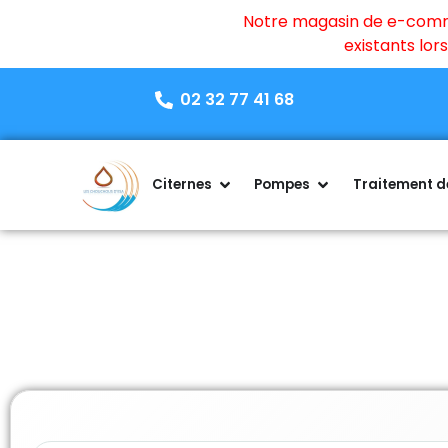
Notre magasin de e-commer
existants lo
02 32 77 41 68
Citernes
Pompes
Traitement de