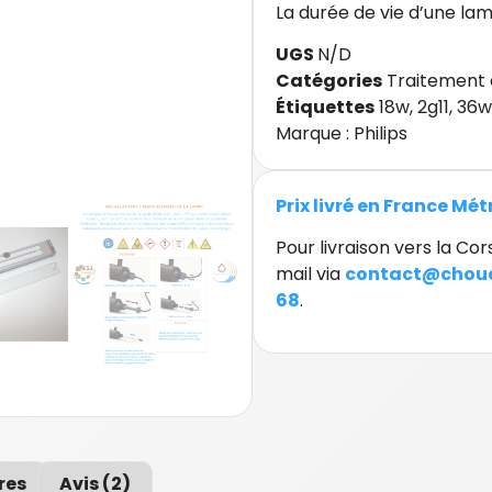
La durée de vie d’une lam
UGS
N/D
Catégories
Traitement 
Étiquettes
18w
,
2g11
,
36w
Marque :
Philips
Prix livré en France Mé
Pour livraison vers la C
mail via
contact@chouc
68
.
res
Avis (2)