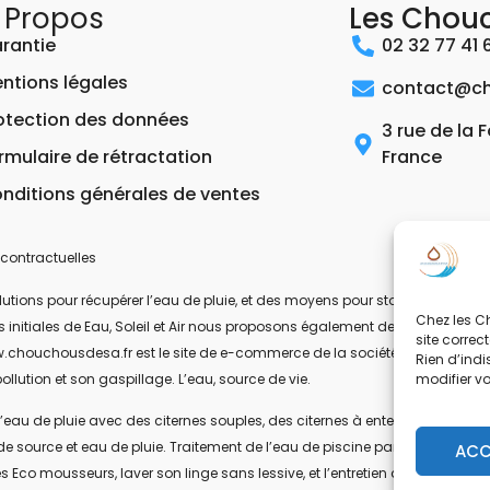
 Propos
Les Chou
rantie
02 32 77 41 
ntions légales
contact@ch
otection des données
3 rue de la 
rmulaire de rétractation
France
nditions générales de ventes
contractuelles
ons pour récupérer l’eau de pluie, et des moyens pour stocker, filtrer, trait
Chez les Ch
 les initiales de Eau, Soleil et Air nous proposons également des équipeme
site correc
.chouchousdesa.fr est le site de e-commerce de la société ESA Evolutions
Rien d’indi
modifier v
ollution et son gaspillage. L’eau, source de vie.
’eau de pluie avec des citernes souples, des citernes à enterrer, ou des citer
de source et eau de pluie. Traitement de l’eau de piscine par UV-C. Les pom
ACC
s Eco mousseurs, laver son linge sans lessive, et l’entretien de la maison