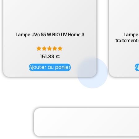
Lampe UVc 55 W BIO UV Home 3
Lampe 
traitement 
151.33
Note
€
5.00
sur 5
Ajouter au panier
A