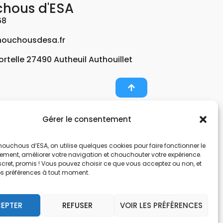
chous d'ESA
68
ouchousdesa.fr
Fortelle 27490 Autheuil Authouillet
Gérer le consentement
er et potabiliser l’eau d’un forage, d’un puits ou
ouchous d’ESA, on utilise quelques cookies pour faire fonctionner le
nts pour décontaminer de l’air par photocatalyse
tement, améliorer votre navigation et chouchouter votre expérience.
, une entreprise Normande au service de l’eau.
scret, promis ! Vous pouvez choisir ce que vous acceptez ou non, et
os préférences à tout moment.
nes hors sol. Filtration et potabilisation par
pes et gestionnaire d’eau. Anticalcaire, clarifier
EPTER
REFUSER
VOIR LES PRÉFÉRENCES
 et de locaux avec des microfibres.