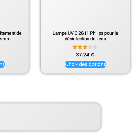
itement de
Lampe UV C 2G11 Philips pour la
 Osram
désinfection de l’eau
Note
37.24
€
3.00
ns
Choix des options
sur 5