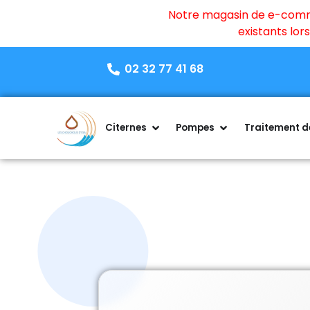
Notre magasin de e-commer
existants lo
02 32 77 41 68
Citernes
Pompes
Traitement de