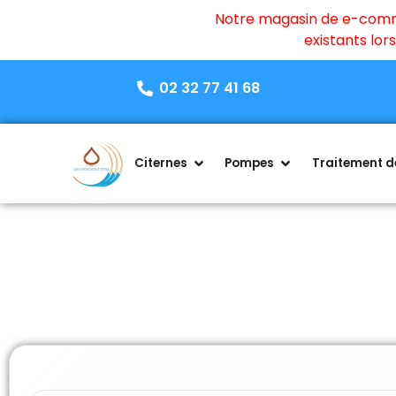
Notre magasin de e-commer
existants lo
02 32 77 41 68
Citernes
Pompes
Traitement de