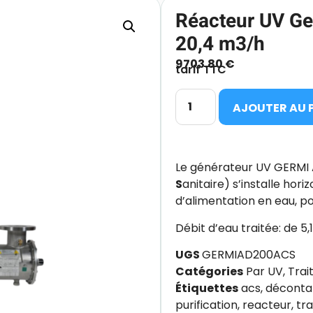
Réacteur UV Ge
20,4 m3/h
9703.80
€
tarif TTC
AJOUTER AU 
Le générateur UV GERMI
S
anitaire) s’installe hor
d’alimentation en eau, pos
Débit d’eau traitée: de 5
UGS
GERMIAD200ACS
Catégories
Par UV
,
Trai
Étiquettes
acs
,
déconta
purification
,
reacteur
,
tr