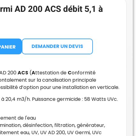
rmi AD 200 ACS débit 5,1 à
DEMANDER UN DEVIS
PANIER
 AD 200
ACS
(
A
ttestation de
C
onformité
izontalement sur la canalisation principale
sibilité d’option pour une installation en verticale.
,1 à 20,4 m3/h. Puissance germicide : 58 Watts UVc.
tement de l'eau
mination
,
désinfection
,
filtration
,
générateur
,
aitement eau
,
UV
,
UV AD 200
,
UV Germi
,
UVc