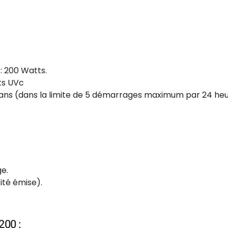
: 200 Watts.
ts UVc
2 ans (dans la limite de 5 démarrages maximum par 24 heu
e.
ité émise).
200 :