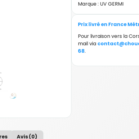
Marque :
UV GERMI
Prix livré en France Mé
Pour livraison vers la C
mail via
contact@chouc
68
.
res
Avis (0)