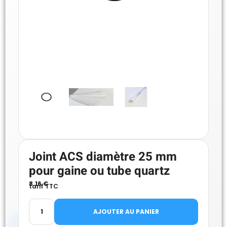
Joint ACS diamètre 25 mm
pour gaine ou tube quartz
8.16
€
tarif TTC
AJOUTER AU PANIER