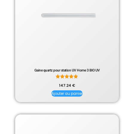
Gaine quartz pour station UV Home 3 BIO UV
Note
147.24
€
5.00
sur 5
Ajouter au panier