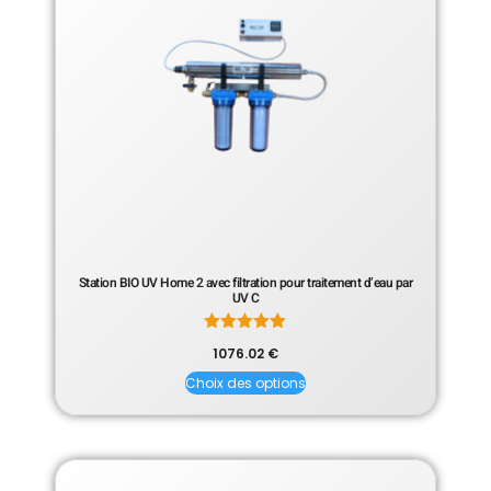
Station BIO UV Home 2 avec filtration pour traitement d’eau par
UV C
Note
1076.02
€
5.00
sur 5
Choix des options