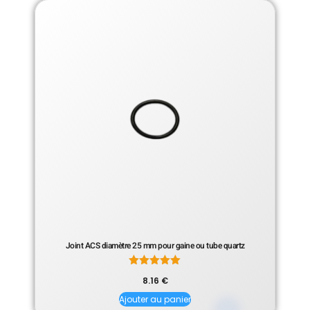
Joint ACS diamètre 25 mm pour gaine ou tube quartz
Note
8.16
€
5.00
sur 5
Ajouter au panier