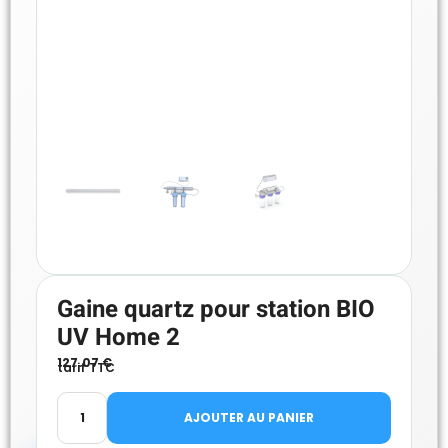
Gaine quartz pour station BIO
UV Home 2
127.07
€
tarif TTC
AJOUTER AU PANIER