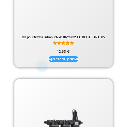
Clé pour filtres Cintropur NW 18/25/32 TIO DUO ET TRIO UV
Note
12.53
€
5.00
sur 5
Ajouter au panier