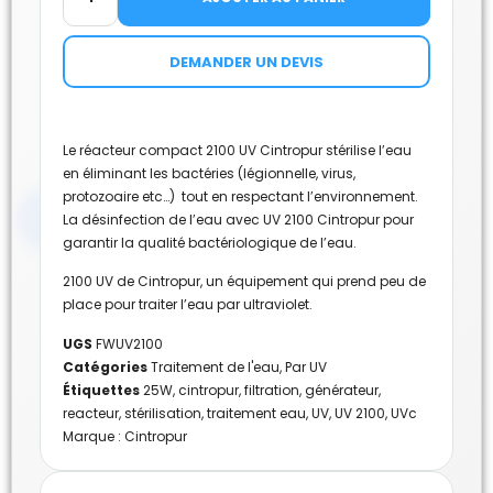
DEMANDER UN DEVIS
Le réacteur compact 2100 UV Cintropur stérilise l’eau
en éliminant les bactéries (légionnelle, virus,
protozoaire etc…) tout en respectant l’environnement.
La désinfection de l’eau avec UV 2100 Cintropur pour
garantir la qualité bactériologique de l’eau.
2100 UV de Cintropur, un équipement qui prend peu de
place pour traiter l’eau par ultraviolet.
UGS
FWUV2100
Catégories
Traitement de l'eau
,
Par UV
Étiquettes
25W
,
cintropur
,
filtration
,
générateur
,
reacteur
,
stérilisation
,
traitement eau
,
UV
,
UV 2100
,
UVc
Marque :
Cintropur