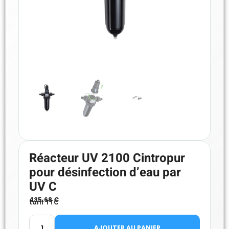
Réacteur UV 2100 Cintropur
pour désinfection d’eau par
UV C
435.68
€
tarif TTC
AJOUTER AU PANIER