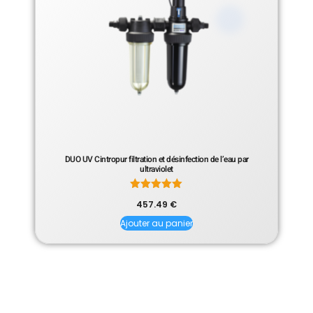
DUO UV Cintropur filtration et désinfection de l’eau par
ultraviolet
Note
457.49
€
5.00
sur 5
Ajouter au panier