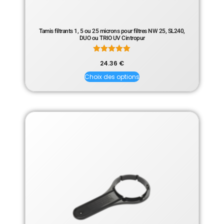
Tamis filtrants 1, 5 ou 25 microns pour filtres NW 25, SL240,
DUO ou TRIO UV Cintropur
Note
24.36
€
5.00
sur 5
Choix des options