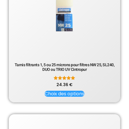
Tamis filtrants 1, 5 ou 25 microns pour filtres NW 25, SL240,
DUO ou TRIO UV Cintropur
24.36
Note
€
5.00
sur 5
Choix des options