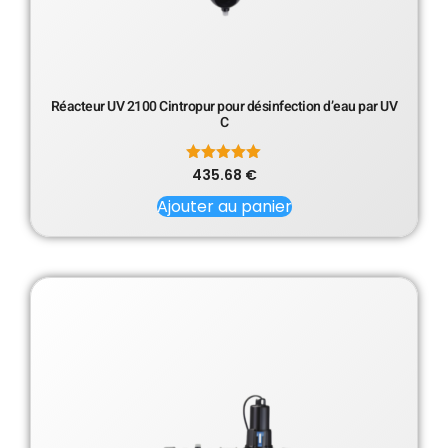
Réacteur UV 2100 Cintropur pour désinfection d’eau par UV
C
435.68
Note
€
5.00
sur 5
Ajouter au panier