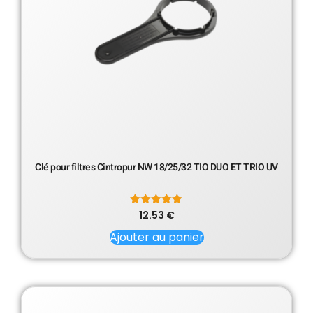
Clé pour filtres Cintropur NW 18/25/32 TIO DUO ET TRIO UV
12.53
Note
€
5.00
sur 5
Ajouter au panier