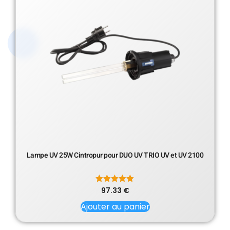
Lampe UV 25W Cintropur pour DUO UV TRIO UV et UV 2100
97.33
Note
€
5.00
sur 5
Ajouter au panier