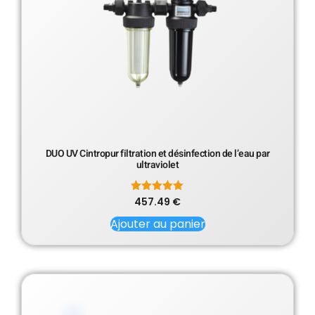
DUO UV Cintropur filtration et désinfection de l’eau par
ultraviolet
457.49
Note
€
5.00
sur 5
Ajouter au panier