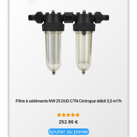
Filtre à sédiments NW 25 DUO CTN Cintropur débit 5,5 m³/h
252.86
Note
€
5.00
sur 5
Ajouter au panier