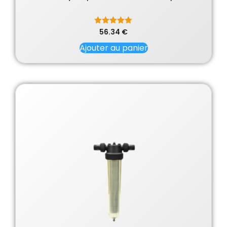
56.34
Note
€
5.00
sur 5
Ajouter au panier