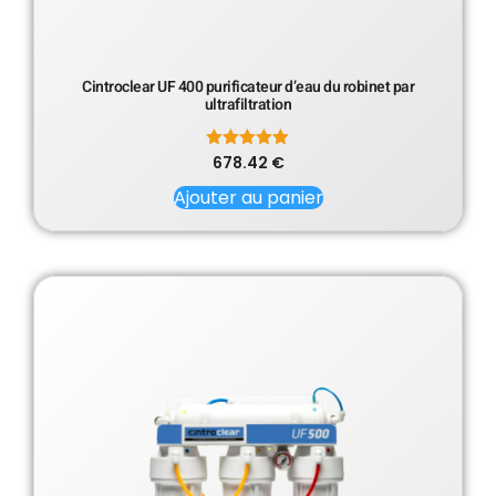
Cintroclear UF 400 purificateur d’eau du robinet par
ultrafiltration
678.42
Note
€
5.00
sur 5
Ajouter au panier