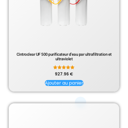
Cintroclear UF 500 purificateur d’eau par ultrafiltration et
ultraviolet
927.96
Note
€
5.00
sur 5
Ajouter au panier