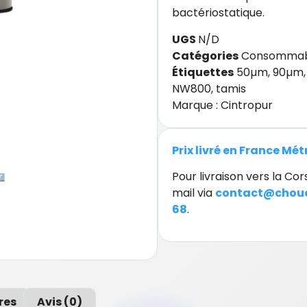
bactériostatique.
UGS
N/D
Catégories
Consommab
Étiquettes
50µm
,
90µm
NW800
,
tamis
Marque :
Cintropur
Prix livré en France Mé
Pour livraison vers la C
mail via
contact@chouc
68
.
res
Avis (0)