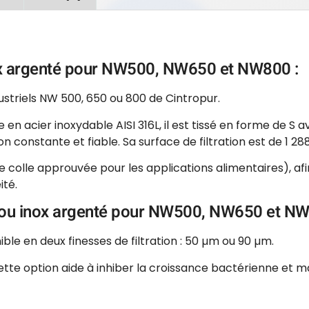
 inox argenté pour NW500, NW650 et NW800 :
dustriels NW 500, 650 ou 800 de Cintropur.
n acier inoxydable AISI 316L, il est tissé en forme de S av
on constante et fiable. Sa surface de filtration est de 1 28
 colle approuvée pour les applications alimentaires), afin
ité.
ox ou inox argenté pour NW500, NW650 et NW
ble en deux finesses de filtration : 50 µm ou 90 µm.
ette option aide à inhiber la croissance bactérienne et m