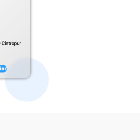
 Cintropur
ier