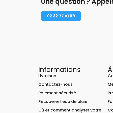
Une question ? Appel
02 32 77 41 68
Informations
À
Livraison
Ga
Contactez-nous
Me
Paiement sécurisé
Pr
Récupérer l'eau de pluie
Fo
Où et comment analyser votre
Co