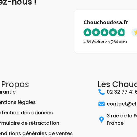
ez-nous !
Chouchoudesa.fr
4.89 évaluation
(284 avis)
 Propos
Les Chou
rantie
02 32 77 41 
ntions légales
contact@ch
otection des données
3 rue de la 
rmulaire de rétractation
France
nditions générales de ventes