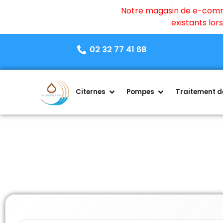
Notre magasin de e-commer
existants lo
02 32 77 41 68
Citernes
Pompes
Traitement de