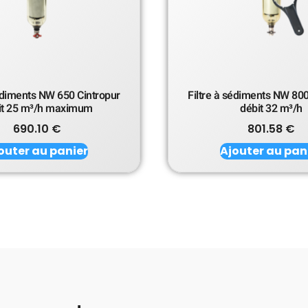
sédiments NW 650 Cintropur
Filtre à sédiments NW 800
it 25 m³/h maximum
débit 32 m³/h
690.10
€
801.58
€
outer au panier
Ajouter au pan