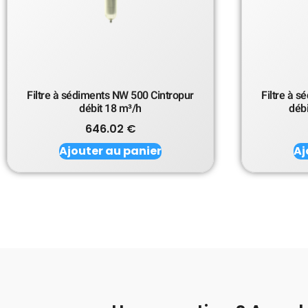
Filtre à sédiments NW 500 Cintropur
Filtre à 
débit 18 m³/h
déb
646.02
€
Ajouter au panier
Aj