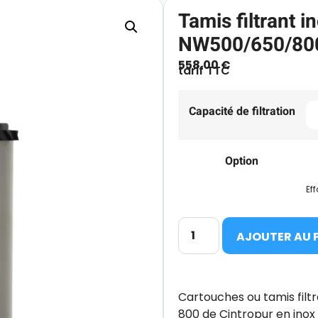
Tamis filtrant i
NW500/650/800
558.00
€
tarif TTC
Capacité de filtration
Option
Ef
AJOUTER AU 
Cartouches ou tamis filtr
800 de Cintropur en inox