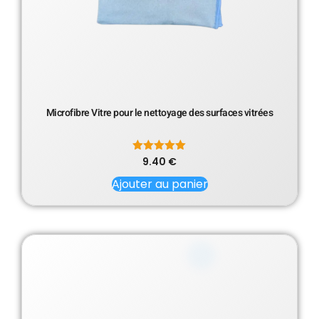
Microfibre Vitre pour le nettoyage des surfaces vitrées
9.40
Note
€
5.00
sur 5
Ajouter au panier