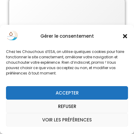
Gérer le consentement
Chez les Chouchous d’ESA, on utilise quelques cookies pour faire
fonctionner le site correctement, améliorer votre navigation et
chouchouter votre expérience. Rien d’indiscret, promis ! Vous
pouvez choisir ce que vous acceptez ou non, et modifier vos
préférences à tout moment.
ACCEPTER
REFUSER
Réservoirs de stockage d’eau osmosée sans entretien RO
TANKS Ecosoft
VOIR LES PRÉFÉRENCES
0
273.60
€