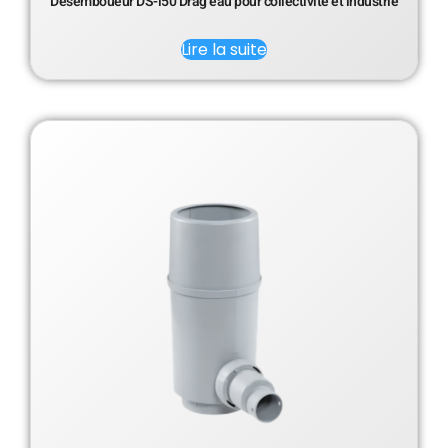
Désemboueur DS-i50 Drag’eau pour collectivité et industrie
Lire la suite