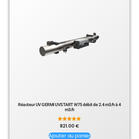
Réacteur UV GERMI UVSTART W75 débit de 2.4 m3/h à 4
m3/h
821.00
Note
€
5.00
sur 5
Ajouter au panier