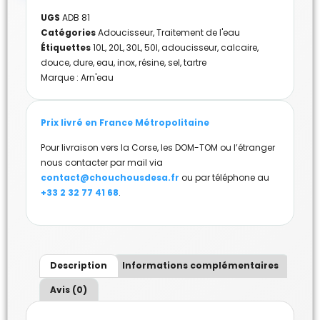
UGS
ADB 81
Catégories
Adoucisseur
,
Traitement de l'eau
Étiquettes
10L
,
20L
,
30L
,
50l
,
adoucisseur
,
calcaire
,
douce
,
dure
,
eau
,
inox
,
résine
,
sel
,
tartre
Marque :
Arn'eau
Prix livré en France Métropolitaine
Pour livraison vers la Corse, les DOM-TOM ou l’étranger
nous contacter par mail via
contact@chouchousdesa.fr
ou par téléphone au
+33 2 32 77 41 68
.
Description
Informations complémentaires
Avis (0)