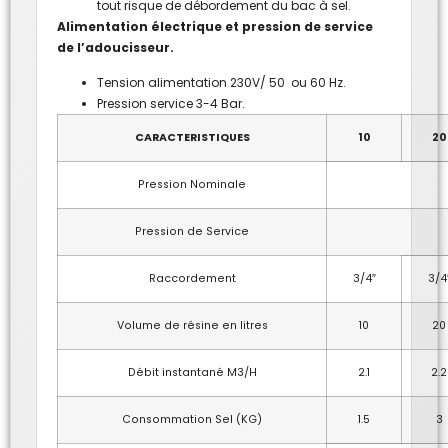
tout risque de débordement du bac à sel.
Alimentation électrique et pression de service
de l’adoucisseur.
Tension alimentation 230V/ 50 ou 60 Hz.
Pression service 3-4 Bar.
CARACTERISTIQUES
10
20
Pression Nominale
Pression de Service
Raccordement
3/4″
3/4
Volume de résine en litres
10
20
Débit instantané M3/H
2.1
2.2
Consommation Sel (KG)
1.5
3