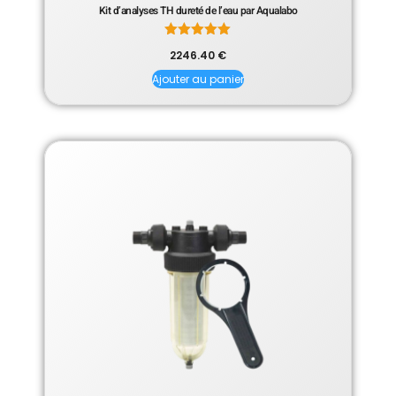
Kit d’analyses TH dureté de l’eau par Aqualabo
Note
2246.40
€
5.00
sur 5
Ajouter au panier