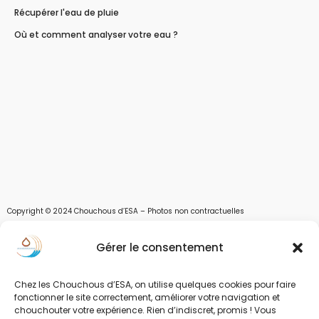
Récupérer l'eau de pluie
Où et comment analyser votre eau ?
Copyright © 2024 Chouchous d’ESA – Photos non contractuelles
Les chouchous d’Esa vous apportent toutes les solutions pour récupérer l’eau de
Gérer le consentement
pluie, et des moyens pour stocker, filtrer, traiter et potabiliser l’eau d’un forage,
d’un puits ou d’une source et utiliser l’eau. Parce que ESA sont les initiales de Eau,
Soleil et Air nous proposons également des équipements pour décontaminer de
Chez les Chouchous d’ESA, on utilise quelques cookies pour faire
l’air par photocatalyse ou plasma froid et des équipements solaires.
fonctionner le site correctement, améliorer votre navigation et
chouchouter votre expérience. Rien d’indiscret, promis ! Vous
www.chouchousdesa.fr est le site de e-commerce de la société ESA Evolutions,