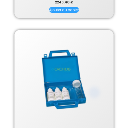
2246.40
€
5.00
sur 5
Ajouter au panier