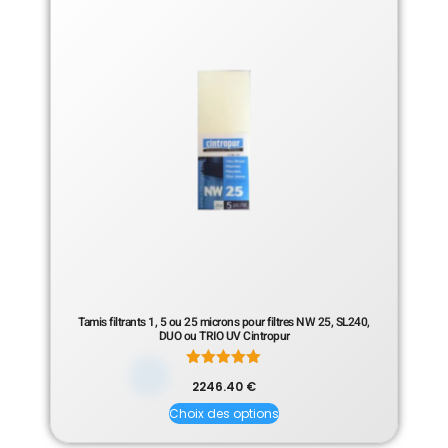
Tamis filtrants 1, 5 ou 25 microns pour filtres NW 25, SL240,
DUO ou TRIO UV Cintropur
Note
2246.40
€
5.00
sur 5
Choix des options