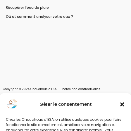
Récupérer l'eau de pluie
Où et comment analyser votre eau ?
Copyright © 2024 Chouchous d’ESA – Photos non contractuelles
Les chouchous d’Esa vous apportent toutes les solutions pour récupérer l’eau de
Gérer le consentement
pluie, et des moyens pour stocker, filtrer, traiter et potabiliser l’eau d’un forage,
d’un puits ou d’une source et utiliser l’eau. Parce que ESA sont les initiales de Eau,
Soleil et Air nous proposons également des équipements pour décontaminer de
Chez les Chouchous d’ESA, on utilise quelques cookies pour faire
l’air par photocatalyse ou plasma froid et des équipements solaires.
fonctionner le site correctement, améliorer votre navigation et
chouchouter votre expérience. Rien d’indiscret, promis ! Vous
www.chouchousdesa.fr est le site de e-commerce de la société ESA Evolutions,