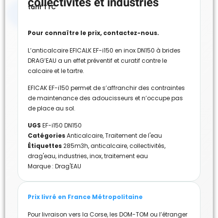
collectivités et industries
tarif TTC
Pour connaître le prix, contactez-nous.
L’anticalcaire EFICALK EF-i150 en inox DN150 à brides
DRAG’EAU a un effet préventif et curatif contre le
calcaire et le tartre.
EFICAK EF-i150 permet de s’affranchir des contraintes
de maintenance des adoucisseurs et n’occupe pas
de place au sol.
UGS
EF-i150 DN150
Catégories
Anticalcaire
,
Traitement de l'eau
Étiquettes
285m3h
,
anticalcaire
,
collectivités
,
drag'eau
,
industries
,
inox
,
traitement eau
Marque :
Drag'EAU
Prix livré en France Métropolitaine
Pour livraison vers la Corse, les DOM-TOM ou l’étranger