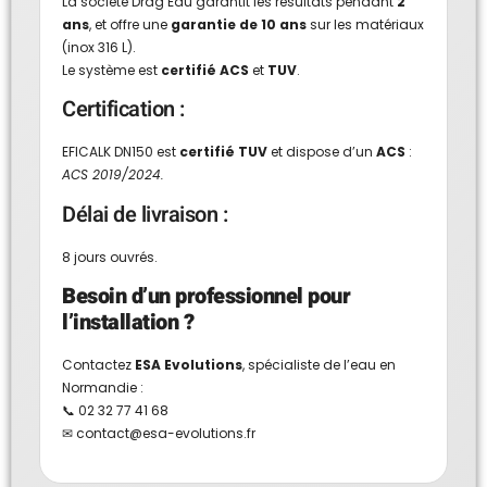
La société Drag’Eau garantit les résultats pendant
2
ans
, et offre une
garantie de 10 ans
sur les matériaux
(inox 316 L).
Le système est
certifié ACS
et
TUV
.
Certification :
EFICALK DN150 est
certifié TUV
et dispose d’un
ACS
:
ACS 2019/2024.
Délai de livraison :
8 jours ouvrés.
Besoin d’un professionnel pour
l’installation ?
Contactez
ESA Evolutions
, spécialiste de l’eau en
Normandie :
📞 02 32 77 41 68
✉
contact@esa-evolutions.fr