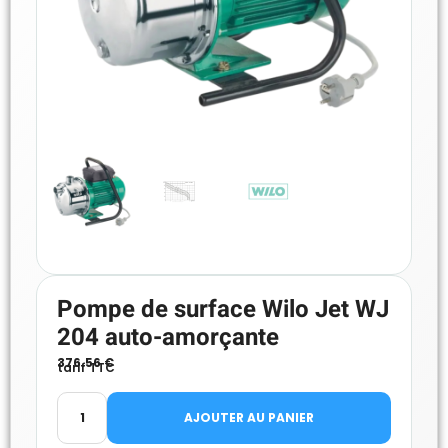
Pompe de surface Wilo Jet WJ
204 auto-amorçante
376.56
€
tarif TTC
AJOUTER AU PANIER