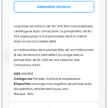
DEMANDER UN DEVIS
La pompe de surface Jet-WJ 204 Wilo monocellulaire
centrifuge et auto-amorçante. La pompe Wilo Jet WJ
204 aspire jusqu’à une profondeur de 8 m, même
dans le cas d’un faible débit.
Le cadre porteur de la pompe Wilo Jet, son faible poids
et ses dimensions permettent un usage aisé, la
pompe Wilo Jet WJ 204 est une sélection des
Chouchous d’Esa.
UGS
4262914
Catégories
Pompes
,
Surface et surpresseurs
Étiquettes
arrosage
,
inox
,
irrigation
,
jet
,
pompe
,
puits
,
récupération
,
refoulement
,
tuyau
,
wilo
Marque :
Wilo