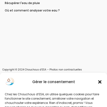
Récupérer l'eau de pluie
Où et comment analyser votre eau ?
Copyright © 2024 Chouchous d’ESA – Photos non contractuelles
Les chouchous d’Esa vous apportent toutes les solutions pour récupérer l’eau de
Gérer le consentement
pluie, et des moyens pour stocker, filtrer, traiter et potabiliser l’eau d’un forage,
d’un puits ou d’une source et utiliser l’eau. Parce que ESA sont les initiales de Eau,
Soleil et Air nous proposons également des équipements pour décontaminer de
Chez les Chouchous d’ESA, on utilise quelques cookies pour faire
l’air par photocatalyse ou plasma froid et des équipements solaires.
fonctionner le site correctement, améliorer votre navigation et
chouchouter votre expérience. Rien d’indiscret, promis ! Vous
www.chouchousdesa.fr est le site de e-commerce de la société ESA Evolutions,