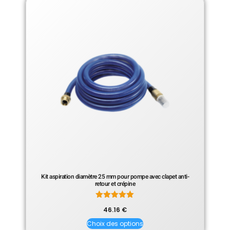
Kit aspiration diamètre 25 mm pour pompe avec clapet anti-
retour et crépine
Note
46.16
€
5.00
sur 5
Choix des options