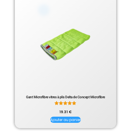
Gant Microfibre vitres à plis Delta de Concept Microfibre
Note
19.31
€
4.86
sur 5
Ajouter au panier