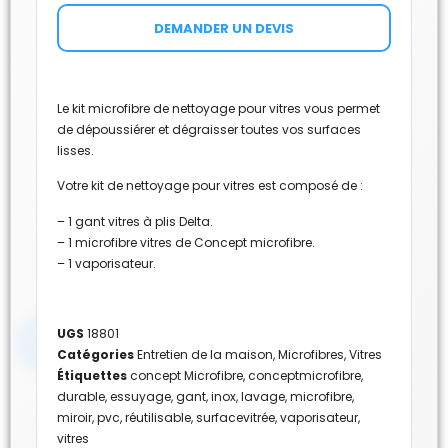
DEMANDER UN DEVIS
Le kit microfibre de nettoyage pour vitres vous permet
de dépoussiérer et dégraisser toutes vos surfaces
lisses.
Votre kit de nettoyage pour vitres est composé de :
– 1 gant vitres à plis Delta.
– 1 microfibre vitres de Concept microfibre.
– 1 vaporisateur.
UGS
18801
Catégories
Entretien de la maison
,
Microfibres
,
Vitres
Étiquettes
concept Microfibre
,
conceptmicrofibre
,
durable
,
essuyage
,
gant
,
inox
,
lavage
,
microfibre
,
miroir
,
pvc
,
réutilisable
,
surfacevitrée
,
vaporisateur
,
vitres