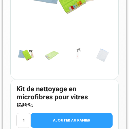
Kit de nettoyage en
microfibres pour vitres
37.26
€
tarif TTC
AJOUTER AU PANIER