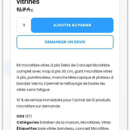
vitrines
83.15
€
tarif TTC
AJOUTER AU PANIER
DEMANDER UN DEVIS
Kit microfibre vitres à plis Delta de Concept Microfibre
complet avec mop à plis 30 cm, gant microfibre vitres
à plis, pulvérisateur, manche télescopique et plateau à
bandes Velcro, il permet le nettoyage de toutes les
vitres sans fatigue.
10 % de remise immédiate pour l’achat de 10 produits
microfibre sur demande.
UGS
1371
Catégories
Entretien de la maison
,
Microfibres
,
Vitres
Étiquettes
baie vitrée
,
bandeau
,
concept Microfibre
,