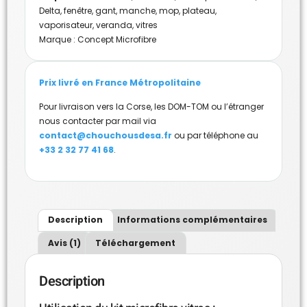
Delta
,
fenêtre
,
gant
,
manche
,
mop
,
plateau
,
vaporisateur
,
veranda
,
vitres
Marque :
Concept Microfibre
Prix livré en France Métropolitaine
Pour livraison vers la Corse, les DOM-TOM ou l’étranger
nous contacter par mail via
contact@chouchousdesa.fr
ou par téléphone au
+33 2 32 77 41 68
.
Description
Informations complémentaires
Avis (1)
Téléchargement
Description