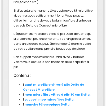
PVC, faïence etc.).
Si d’aventure, le manche télescopique du kit microfibre
vitres n’est pas suffisamment long. Vous pouvez
utiliser le manche de votre balai
microfibre d’entretien
des sols Delta de Concept microfibre.
L’équipement microfibre vitres à plis Delta de Concept
Microfibre est peu encombrant : il se range facilement
dans un placard et peut être transporté dans le coffre
de votre voiture sans prendre beaucoup de place.
Son support mop microfibre Delta avec 2 bandes
Velcro vous assure le bon maintien de la serpillière à
plis.
Contenu :
1
gant microfibre vitres à plis Delta de
Concept Microfibre.
1
mop microfibre vitres à plis 30 cm Delta.
1
support mop microfibre Delta.
1
manche télescopique Delta.