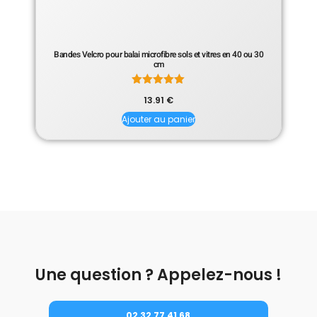
Bandes Velcro pour balai microfibre sols et vitres en 40 ou 30
cm
Note
13.91
€
5.00
sur 5
Ajouter au panier
Une question ? Appelez-nous !
02 32 77 41 68