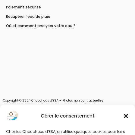
Paiement sécurisé
Récupérer l'eau de pluie
Où et comment analyser votre eau ?
Copyright © 2024 Chouchous d’ESA – Photos non contractuelles
Les chouchous d’Esa vous apportent toutes les solutions pour récupérer l’eau de
Gérer le consentement
pluie, et des moyens pour stocker, filtrer, traiter et potabiliser l’eau d’un forage,
d’un puits ou d’une source et utiliser l’eau. Parce que ESA sont les initiales de Eau,
Soleil et Air nous proposons également des équipements pour décontaminer de
Chez les Chouchous d’ESA, on utilise quelques cookies pour faire