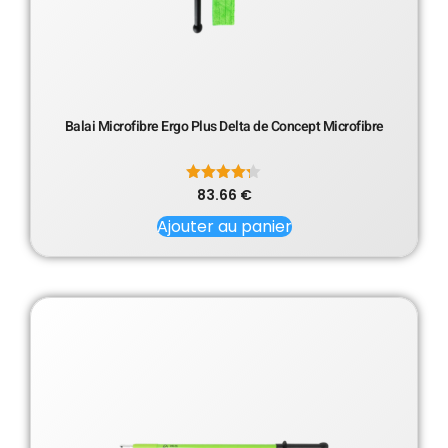
Balai Microfibre Ergo Plus Delta de Concept Microfibre
83.66
Note
€
4.20
sur 5
Ajouter au panier