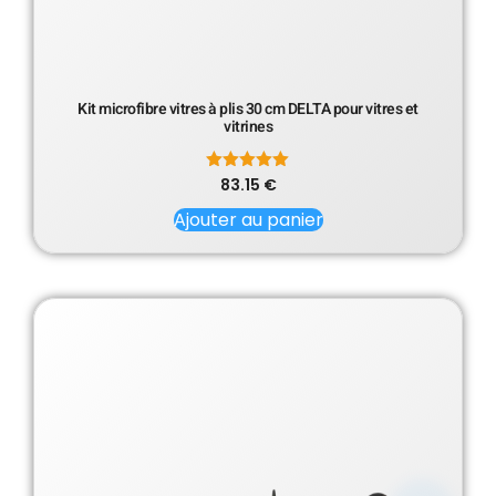
Kit microfibre vitres à plis 30 cm DELTA pour vitres et
vitrines
83.15
Note
€
5.00
sur 5
Ajouter au panier