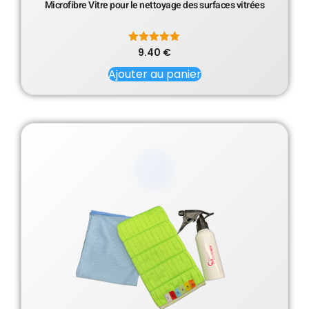
Microfibre Vitre pour le nettoyage des surfaces vitrées
9.40
Note
€
5.00
sur 5
Ajouter au panier