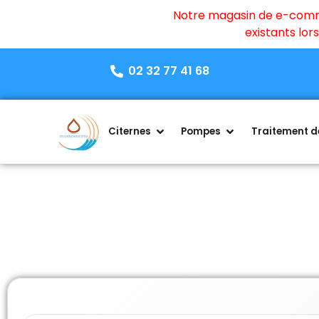
Notre magasin de e-commer
existants lo
02 32 77 41 68
Citernes
Pompes
Traitement de