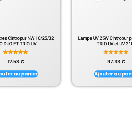
ltres Cintropur NW 18/25/32
Lampe UV 25W Cintropur 
O DUO ET TRIO UV
TRIO UV et UV 21
Note
Note
12.53
€
97.33
€
5.00
5.00
sur 5
sur 5
outer au panier
Ajouter au pan