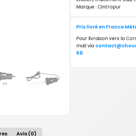
Marque :
Cintropur
Prix livré en France Mé
Pour livraison vers la C
mail via
contact@chouc
68
.
res
Avis (0)