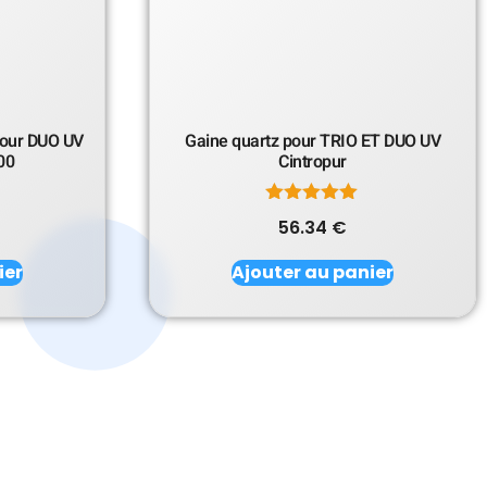
pour DUO UV
Gaine quartz pour TRIO ET DUO UV
00
Cintropur
Note
56.34
€
5.00
sur 5
ier
Ajouter au panier