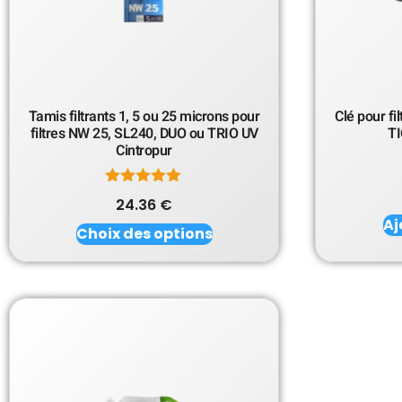
Tamis filtrants 1, 5 ou 25 microns pour
Clé pour fi
filtres NW 25, SL240, DUO ou TRIO UV
TI
Cintropur
Note
24.36
€
5.00
Aj
sur 5
Choix des options