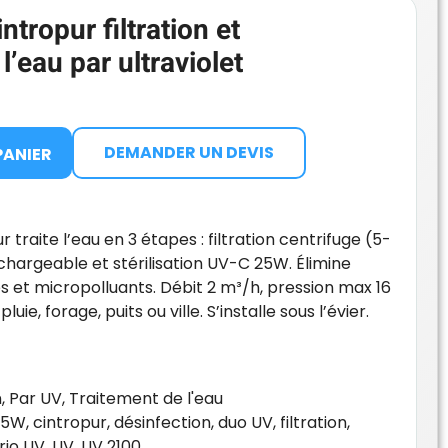
tropur filtration et
l’eau par ultraviolet
DEMANDER UN DEVIS
PANIER
traite l’eau en 3 étapes : filtration centrifuge (5-
chargeable et stérilisation UV-C 25W. Élimine
des et micropolluants. Débit 2 m³/h, pression max 16
ie, forage, puits ou ville. S’installe sous l’évier.
n
,
Par UV
,
Traitement de l'eau
25W
,
cintropur
,
désinfection
,
duo UV
,
filtration
,
rio UV
,
UV
,
UV 2100