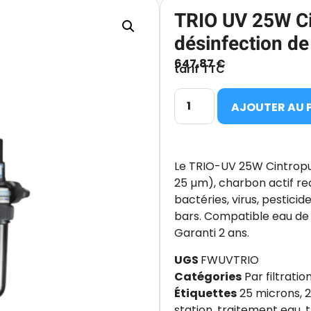
TRIO UV 25W Cin
désinfection de 
647.87
€
tarif TTC
AJOUTER AU 
Le TRIO-UV 25W Cintropur 
25 µm), charbon actif re
bactéries, virus, pestici
bars. Compatible eau de plu
Garanti 2 ans.
UGS
FWUVTRIO
Catégories
Par filtratio
Étiquettes
25 microns
,
station
,
traitement eau
,
t