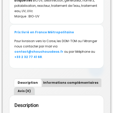
Étiquettes
BIO UV
,
désinfection
,
générateur
,
home 3
,
potabilisation
,
reacteur
,
traitement de l'eau
,
traitement
eau
,
UV
,
UVc
Marque :
BIO-UV
Prix livré en France Métropolitaine
Pour livraison vers la Corse, les DOM-TOM ou l’étranger
nous contacter par mail via
contact@chouchousdesa.fr
ou par téléphone au
+33 2 32 77 41 68
.
Description
Informations complémentaires
Avis (0)
Description