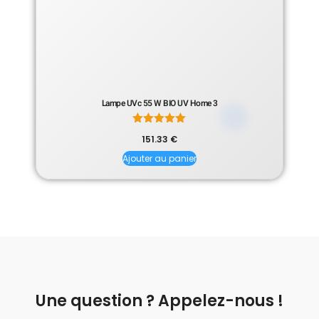
Lampe UVc 55 W BIO UV Home 3
Note
151.33
€
5.00
sur 5
Ajouter au panier
Une question ? Appelez-nous !