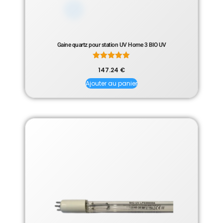
Gaine quartz pour station UV Home 3 BIO UV
Note
147.24
€
5.00
sur 5
Ajouter au panier