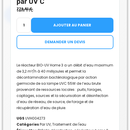
par UV C
779.81
€
tarif TTC
AJOUTER AU PANIER
DEMANDER UN DEVIS
Le réacteur BIO-UV Home 3 a un débit d’eau maximum
de 3,2 m³/h à 40 millijoules et permet la
décontamination bactériologique par action
germicide de sa lampe UVC 55W de l’eau brute
provenant de ressources locales : puits, forages,
captages, sources et la sécurisation et désinfection
d’eau de réseau, de source, de forage et de
récupération d’eau de pluie.
UGS
UVH004273
Catégories
Par UV
,
Traitement de l'eau