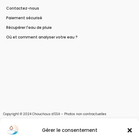
Contactez-nous
Paiement sécurisé
Récupérer l'eau de pluie
Où et comment analyser votre eau ?
Copyright © 2024 Chouchous d’ESA – Photos non contractuelles
Les chouchous d’Esa vous apportent toutes les solutions pour récupérer l’eau de
Gérer le consentement
pluie, et des moyens pour stocker, filtrer, traiter et potabiliser l’eau d’un forage,
d’un puits ou d’une source et utiliser l’eau. Parce que ESA sont les initiales de Eau,