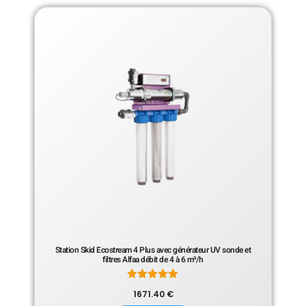
Station Skid Ecostream 4 Plus avec générateur UV sonde et
filtres Alfaa débit de 4 à 6 m³/h
Note
1671.40
€
5.00