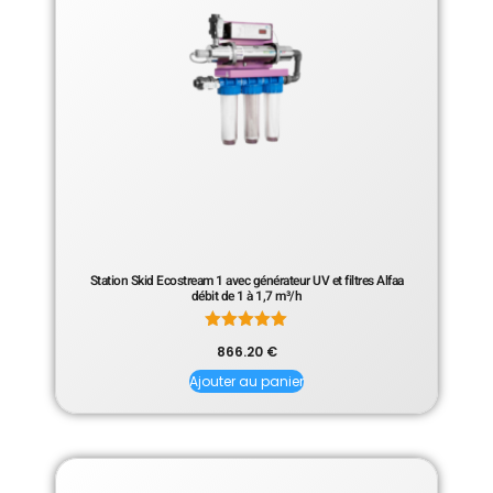
Station Skid Ecostream 1 avec générateur UV et filtres Alfaa
débit de 1 à 1,7 m³/h
Note
866.20
€
5.00
sur 5
Ajouter au panier