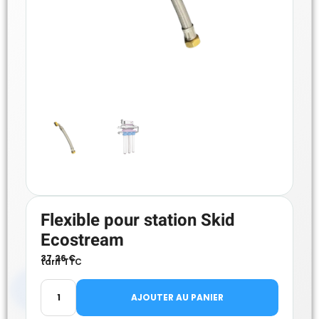
Flexible pour station Skid
Ecostream
37.26
€
tarif TTC
AJOUTER AU PANIER