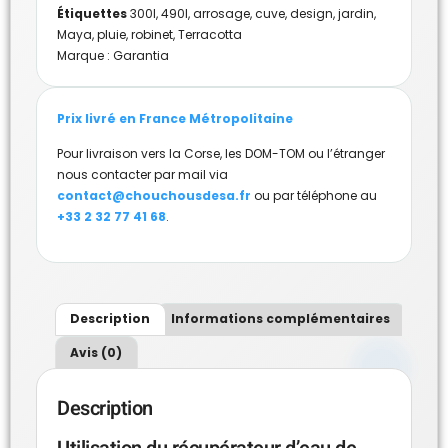
Étiquettes
300l
,
490l
,
arrosage
,
cuve
,
design
,
jardin
,
Maya
,
pluie
,
robinet
,
Terracotta
Marque :
Garantia
Prix livré en France Métropolitaine
Pour livraison vers la Corse, les DOM-TOM ou l’étranger
nous contacter par mail via
contact@chouchousdesa.fr
ou par téléphone au
+33 2 32 77 41 68
.
Description
Informations complémentaires
Avis (0)
Description