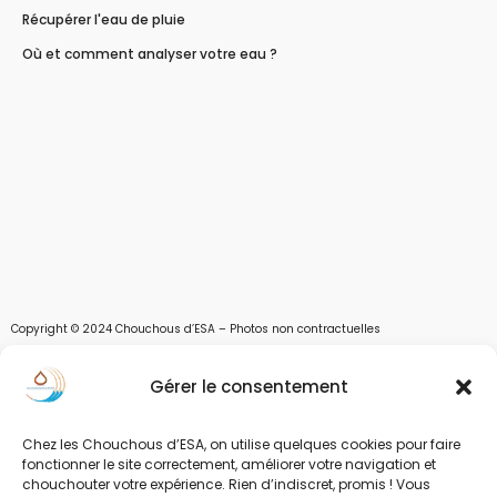
Récupérer l'eau de pluie
Où et comment analyser votre eau ?
Copyright © 2024 Chouchous d’ESA – Photos non contractuelles
Les chouchous d’Esa vous apportent toutes les solutions pour récupérer l’eau de
Gérer le consentement
pluie, et des moyens pour stocker, filtrer, traiter et potabiliser l’eau d’un forage,
d’un puits ou d’une source et utiliser l’eau. Parce que ESA sont les initiales de Eau,
Soleil et Air nous proposons également des équipements pour décontaminer de
Chez les Chouchous d’ESA, on utilise quelques cookies pour faire
l’air par photocatalyse ou plasma froid et des équipements solaires.
fonctionner le site correctement, améliorer votre navigation et
chouchouter votre expérience. Rien d’indiscret, promis ! Vous
www.chouchousdesa.fr est le site de e-commerce de la société ESA Evolutions,