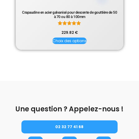
Crapaudine en acier galvanisé pour descente de gouttière de 50
à 70 ou 80 à 100mm
Note
229.82
€
5.00
sur 5
Choix des options
Une question ? Appelez-nous !
02 32 77 41 68