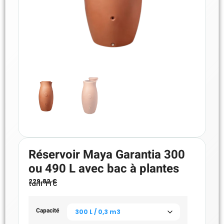
Réservoir Maya Garantia 300
ou 490 L avec bac à plantes
229.82
€
tarif TTC
Capacité