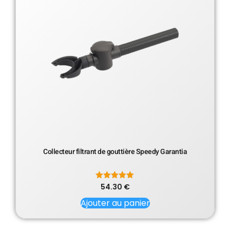
Collecteur filtrant de gouttière Speedy Garantia
54.30
Note
€
5.00
sur 5
Ajouter au panier