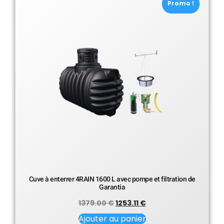
Promo !
Promo !
Cuve à enterrer 4RAIN 1600 L avec pompe et filtration de
Garantia
1379.00
€
1253.11
€
Ajouter au panier