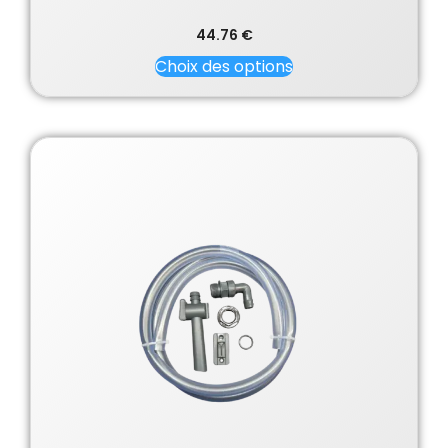
44.76
€
Choix des options