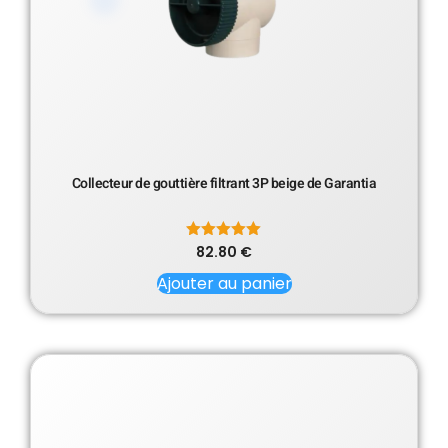
Collecteur de gouttière filtrant 3P beige de Garantia
82.80
Note
€
5.00
sur 5
Ajouter au panier