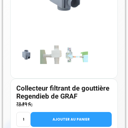
Collecteur filtrant de gouttière
Regendieb de GRAF
70.80
€
tarif TTC
AJOUTER AU PANIER