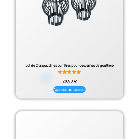
Lot de 2 crapaudines ou filtres pour descentes de gouttière
Note
20.58
€
5.00
sur 5
Ajouter au panier