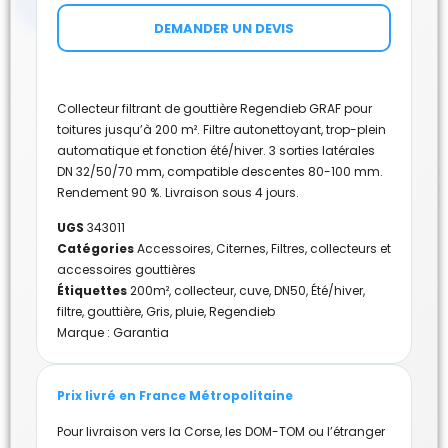
DEMANDER UN DEVIS
Collecteur filtrant de gouttière Regendieb GRAF pour
toitures jusqu’à 200 m². Filtre autonettoyant, trop-plein
automatique et fonction été/hiver. 3 sorties latérales
DN 32/50/70 mm, compatible descentes 80-100 mm.
Rendement 90 %. Livraison sous 4 jours.
UGS
343011
Catégories
Accessoires
,
Citernes
,
Filtres, collecteurs et
accessoires gouttières
Étiquettes
200m²
,
collecteur
,
cuve
,
DN50
,
Été/hiver
,
filtre
,
gouttière
,
Gris
,
pluie
,
Regendieb
Marque :
Garantia
Prix livré en France Métropolitaine
Pour livraison vers la Corse, les DOM-TOM ou l’étranger