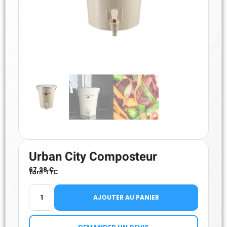
Urban City Composteur
67.28
€
tarif TTC
AJOUTER AU PANIER