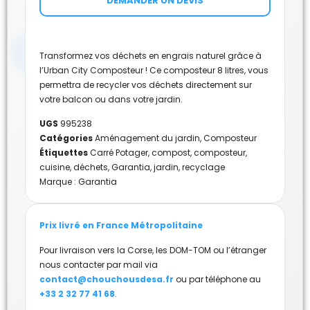
DEMANDER UN DEVIS
Transformez vos déchets en engrais naturel grâce à
l’Urban City Composteur ! Ce composteur 8 litres, vous
permettra de recycler vos déchets directement sur
votre balcon ou dans votre jardin.
UGS
995238
Catégories
Aménagement du jardin
,
Composteur
Étiquettes
Carré Potager
,
compost
,
composteur
,
cuisine
,
déchets
,
Garantia
,
jardin
,
recyclage
Marque :
Garantia
Prix livré en France Métropolitaine
Pour livraison vers la Corse, les DOM-TOM ou l’étranger
nous contacter par mail via
contact@chouchousdesa.fr
ou par téléphone au
+33 2 32 77 41 68
.