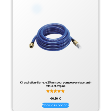
Kit aspiration diamètre 25 mm pour pompe avec clapet anti-
retour et crépine
Note
46.16
€
5.00
sur 5
Choix des options