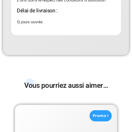
2 ans dans le respect des conditions d’utilisation.
Délai de livraison :
12 jours ouvrés.
Vous pourriez aussi aimer…
Promo !
Promo !