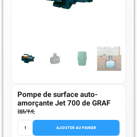
Pompe de surface auto-
amorçante Jet 700 de GRAF
265.13
€
tarif TTC
AJOUTER AU PANIER