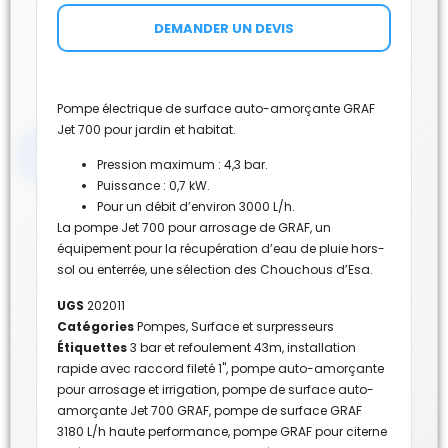
DEMANDER UN DEVIS
Pompe électrique de surface auto-amorçante GRAF
Jet 700 pour jardin et habitat.
Pression maximum : 4,3 bar.
Puissance : 0,7 kW.
Pour un débit d’environ 3000 L/h.
La pompe Jet 700 pour arrosage de GRAF, un
équipement pour la récupération d’eau de pluie hors-
sol ou enterrée, une sélection des Chouchous d’Esa.
UGS
202011
Catégories
Pompes
,
Surface et surpresseurs
Étiquettes
3 bar et refoulement 43m
,
installation
rapide avec raccord fileté 1"
,
pompe auto-amorçante
pour arrosage et irrigation
,
pompe de surface auto-
amorçante Jet 700 GRAF
,
pompe de surface GRAF
3180 L/h haute performance
,
pompe GRAF pour citerne