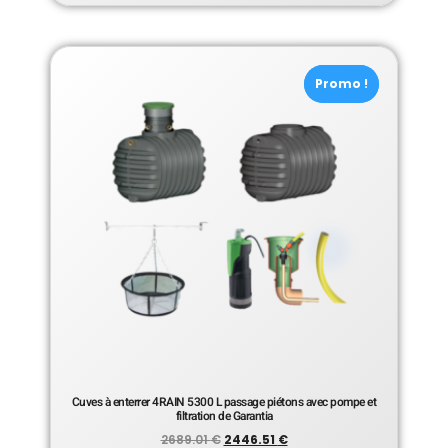
Promo !
Promo !
Cuves à enterrer 4RAIN 5300 L passage piétons avec pompe et
filtration de Garantia
2689.01
€
2446.51
€