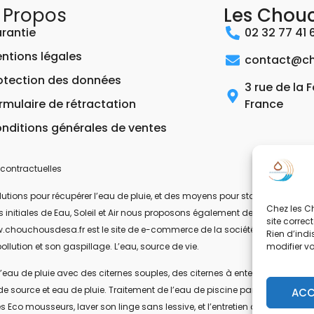
 Propos
Les Chou
rantie
02 32 77 41 
ntions légales
contact@ch
otection des données
3 rue de la 
rmulaire de rétractation
France
nditions générales de ventes
contractuelles
ons pour récupérer l’eau de pluie, et des moyens pour stocker, filtrer, trait
Chez les Ch
 les initiales de Eau, Soleil et Air nous proposons également des équipeme
site correc
.chouchousdesa.fr est le site de e-commerce de la société ESA Evolutions
Rien d’indi
modifier v
ollution et son gaspillage. L’eau, source de vie.
’eau de pluie avec des citernes souples, des citernes à enterrer, ou des citer
de source et eau de pluie. Traitement de l’eau de piscine par UV-C. Les pom
ACC
s Eco mousseurs, laver son linge sans lessive, et l’entretien de la maison