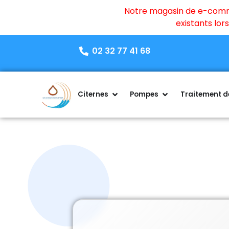
Notre magasin de e-commer
existants lo
02 32 77 41 68
Citernes
Pompes
Traitement de