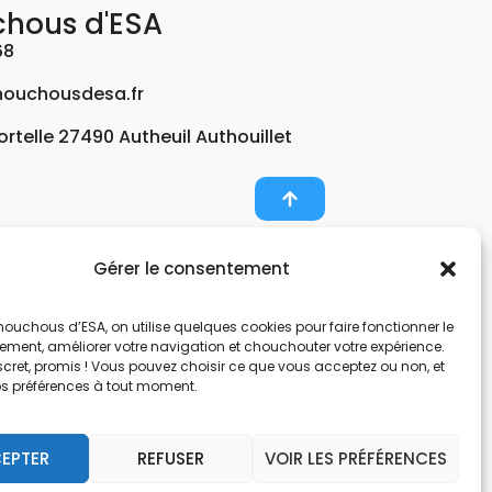
chous d'ESA
68
ouchousdesa.fr
Fortelle 27490 Autheuil Authouillet
Gérer le consentement
er et potabiliser l’eau d’un forage, d’un puits ou
ouchous d’ESA, on utilise quelques cookies pour faire fonctionner le
nts pour décontaminer de l’air par photocatalyse
tement, améliorer votre navigation et chouchouter votre expérience.
, une entreprise Normande au service de l’eau.
scret, promis ! Vous pouvez choisir ce que vous acceptez ou non, et
os préférences à tout moment.
nes hors sol. Filtration et potabilisation par
pes et gestionnaire d’eau. Anticalcaire, clarifier
EPTER
REFUSER
VOIR LES PRÉFÉRENCES
 et de locaux avec des microfibres.