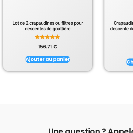
Lot de 2 crapaudines ou filtres pour
Crapaudin
descentes de gouttière
descente de
Note
156.71
€
5.00
sur 5
Ajouter au panier
Ch
Une question ? Appel