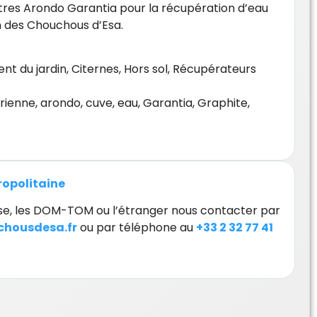
itres Arondo Garantia pour la récupération d’eau
n des Chouchous d’Esa.
t du jardin
,
Citernes
,
Hors sol
,
Récupérateurs
rienne
,
arondo
,
cuve
,
eau
,
Garantia
,
Graphite
,
tropolitaine
orse, les DOM-TOM ou l’étranger nous contacter par
housdesa.fr
ou par téléphone au
+33 2 32 77 41