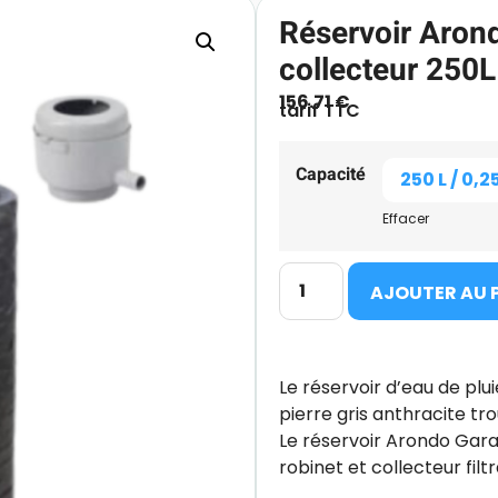
Réservoir Arond
collecteur 250
156.71
€
tarif TTC
Capacité
Effacer
AJOUTER AU 
Le réservoir d’eau de plu
pierre gris anthracite tro
Le réservoir Arondo Gara
robinet et collecteur filt