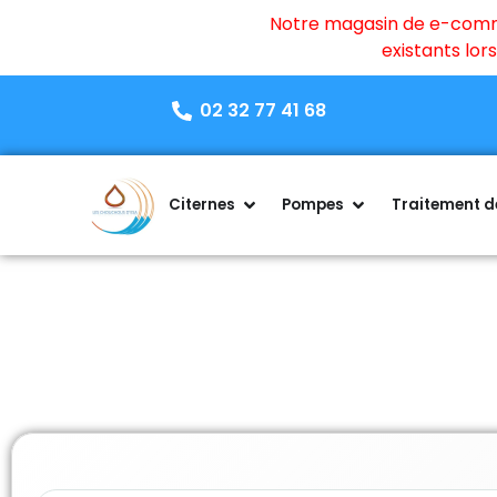
Notre magasin de e-commer
existants lo
02 32 77 41 68
Citernes
Pompes
Traitement de