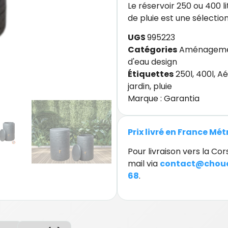
Le réservoir 250 ou 400 l
de pluie est une sélectio
UGS
995223
Catégories
Aménagemen
d'eau design
Étiquettes
250l
,
400l
,
Aé
jardin
,
pluie
Marque :
Garantia
Prix livré en France Mé
Pour livraison vers la C
mail via
contact@chouc
68
.