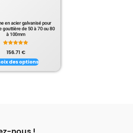
e en acier galvanisé pour
 gouttière de 50 à 70 ou 80
à 100mm
Note
156.71
€
5.00
sur 5
oix des options
ez-nous !