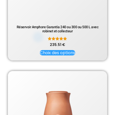
Réservoir Amphore Garantia 240 ou 300 ou 500 L avec
robinet et collecteur
235.51
Note
€
5.00
sur 5
Choix des options