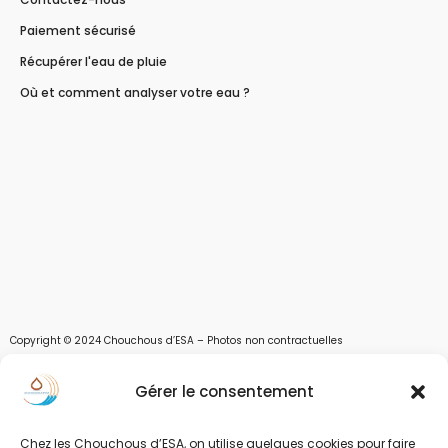
Paiement sécurisé
Récupérer l'eau de pluie
Où et comment analyser votre eau ?
Copyright © 2024 Chouchous d’ESA – Photos non contractuelles
Les chouchous d’Esa vous apportent toutes les solutions pour récupérer l’eau de
Gérer le consentement
pluie, et des moyens pour stocker, filtrer, traiter et potabiliser l’eau d’un forage,
d’un puits ou d’une source et utiliser l’eau. Parce que ESA sont les initiales de Eau,
Soleil et Air nous proposons également des équipements pour décontaminer de
Chez les Chouchous d’ESA, on utilise quelques cookies pour faire