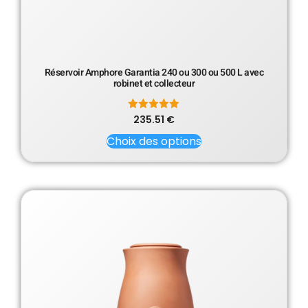
Réservoir Amphore Garantia 240 ou 300 ou 500 L avec
robinet et collecteur
235.51
Note
€
5.00
sur 5
Choix des options