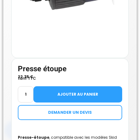
Presse étoupe
22.75
€
tarif TTC
AJOUTER AU PANIER
DEMANDER UN DEVIS
Presse-étoupe
, compatible avec les modèles Skid