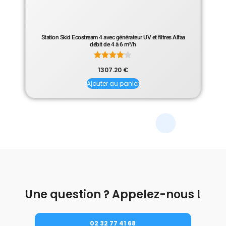
Station Skid Ecostream 4 avec générateur UV et filtres Alfaa
débit de 4 à 6 m³/h
Note
1307.20
€
4.00
sur 5
Ajouter au panier
Une question ? Appelez-nous !
02 32 77 41 68