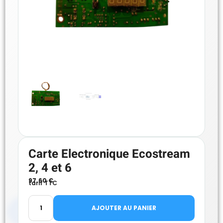
Carte Electronique Ecostream
2, 4 et 6
97.60
€
tarif TTC
AJOUTER AU PANIER