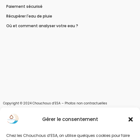
Paiement sécurisé
Récupérer l'eau de pluie
Où et comment analyser votre eau ?
Copyright © 2024 Chouchous d’ESA – Photos non contractuelles
Les chouchous d’Esa vous apportent toutes les solutions pour récupérer l’eau de
Gérer le consentement
pluie, et des moyens pour stocker, filtrer, traiter et potabiliser l’eau d’un forage,
d’un puits ou d’une source et utiliser l’eau. Parce que ESA sont les initiales de Eau,
Soleil et Air nous proposons également des équipements pour décontaminer de
Chez les Chouchous d’ESA, on utilise quelques cookies pour faire