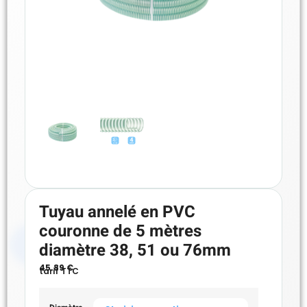
Tuyau annelé en PVC
couronne de 5 mètres
diamètre 38, 51 ou 76mm
45.89
€
tarif TTC