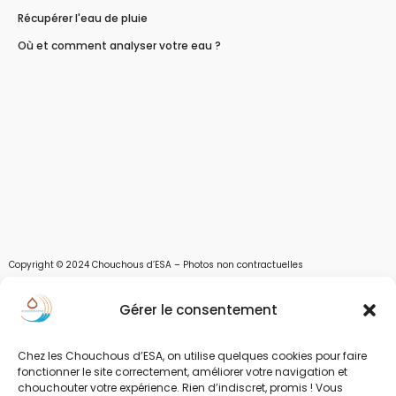
Récupérer l'eau de pluie
Où et comment analyser votre eau ?
Copyright © 2024 Chouchous d’ESA – Photos non contractuelles
Les chouchous d’Esa vous apportent toutes les solutions pour récupérer l’eau de
Gérer le consentement
pluie, et des moyens pour stocker, filtrer, traiter et potabiliser l’eau d’un forage,
d’un puits ou d’une source et utiliser l’eau. Parce que ESA sont les initiales de Eau,
Soleil et Air nous proposons également des équipements pour décontaminer de
Chez les Chouchous d’ESA, on utilise quelques cookies pour faire
l’air par photocatalyse ou plasma froid et des équipements solaires.
fonctionner le site correctement, améliorer votre navigation et
chouchouter votre expérience. Rien d’indiscret, promis ! Vous
www.chouchousdesa.fr est le site de e-commerce de la société ESA Evolutions,