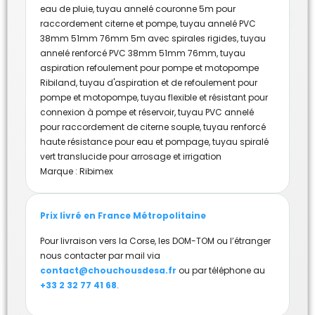
eau de pluie
,
tuyau annelé couronne 5m pour
raccordement citerne et pompe
,
tuyau annelé PVC
38mm 51mm 76mm 5m avec spirales rigides
,
tuyau
annelé renforcé PVC 38mm 51mm 76mm
,
tuyau
aspiration refoulement pour pompe et motopompe
Ribiland
,
tuyau d'aspiration et de refoulement pour
pompe et motopompe
,
tuyau flexible et résistant pour
connexion à pompe et réservoir
,
tuyau PVC annelé
pour raccordement de citerne souple
,
tuyau renforcé
haute résistance pour eau et pompage
,
tuyau spiralé
vert translucide pour arrosage et irrigation
Marque :
Ribimex
Prix livré en France Métropolitaine
Pour livraison vers la Corse, les DOM-TOM ou l’étranger
nous contacter par mail via
contact@chouchousdesa.fr
ou par téléphone au
+33 2 32 77 41 68
.