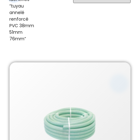
“tuyau
annelé
renforcé
PVC 38mm
51mm
76mm”