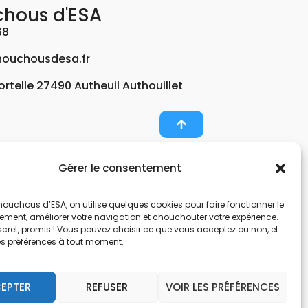
chous d'ESA
68
ouchousdesa.fr
Fortelle 27490 Autheuil Authouillet
Gérer le consentement
er et potabiliser l’eau d’un forage, d’un puits ou
ouchous d’ESA, on utilise quelques cookies pour faire fonctionner le
nts pour décontaminer de l’air par photocatalyse
tement, améliorer votre navigation et chouchouter votre expérience.
, une entreprise Normande au service de l’eau.
scret, promis ! Vous pouvez choisir ce que vous acceptez ou non, et
os préférences à tout moment.
nes hors sol. Filtration et potabilisation par
pes et gestionnaire d’eau. Anticalcaire, clarifier
EPTER
REFUSER
VOIR LES PRÉFÉRENCES
 et de locaux avec des microfibres.