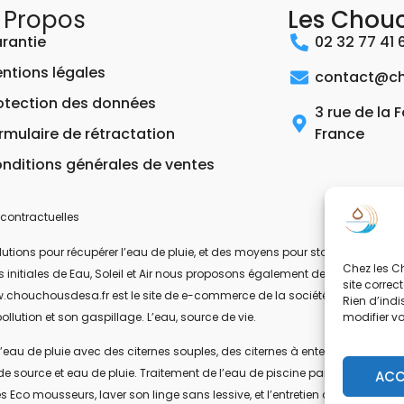
 Propos
Les Chou
rantie
02 32 77 41 
ntions légales
contact@ch
otection des données
3 rue de la 
rmulaire de rétractation
France
nditions générales de ventes
contractuelles
ons pour récupérer l’eau de pluie, et des moyens pour stocker, filtrer, trait
Chez les Ch
 les initiales de Eau, Soleil et Air nous proposons également des équipeme
site correc
.chouchousdesa.fr est le site de e-commerce de la société ESA Evolutions
Rien d’indi
modifier v
ollution et son gaspillage. L’eau, source de vie.
’eau de pluie avec des citernes souples, des citernes à enterrer, ou des citer
de source et eau de pluie. Traitement de l’eau de piscine par UV-C. Les pom
ACC
s Eco mousseurs, laver son linge sans lessive, et l’entretien de la maison