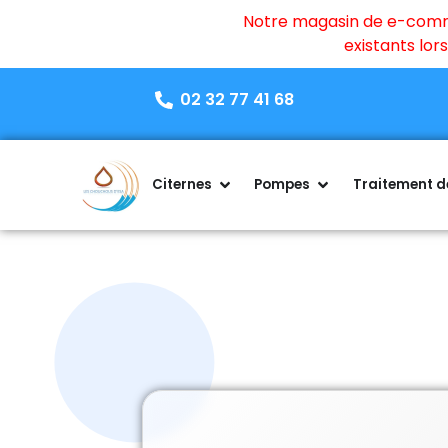
Notre magasin de e-commer
existants lo
02 32 77 41 68
Citernes
Pompes
Traitement de