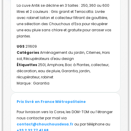
La cuve Antik se décline en 3 tailles : 250, 360 ou 600
litres et 2 couleurs : Gris granit et Terracotta. Livrée
avec robinet laiton et collecteur filtrant de gouttière,
une sélection des Chouchous d’Esa pour récupérer
une eau pluie sans chlore et gratuite pour arroser vos
plantes.
UGS
211609
Catégories
Aménagement du jardin
,
Citernes
,
Hors
sol
,
Récupérateurs d'eau design
Étiquettes
250l
,
Amphore
,
Bac à Plantes
,
collecteur
,
décoration
,
eau de pluie
,
Garantia
,
jardin
,
récupérateur
,
robinet
Marque :
Garantia
Prix livré en France Métropolitaine
Pour livraison vers la Corse, les DOM-TOM ou l’étranger
nous contacter par mail via
contact@chouchousdesa.fr
ou par téléphone au
+33 2 32 77 41 68
.