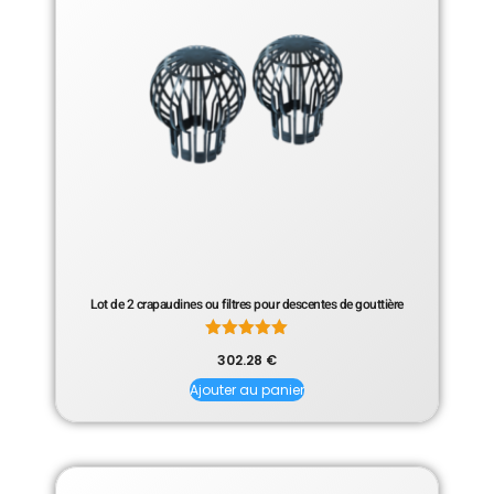
Lot de 2 crapaudines ou filtres pour descentes de gouttière
Note
302.28
€
5.00
sur 5
Ajouter au panier