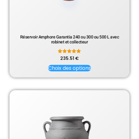
Réservoir Amphore Garantia 240 ou 300 ou 500 L avec
robinet et collecteur
235.51
Note
€
5.00
sur 5
Choix des options