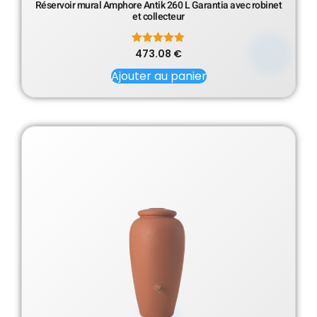
Réservoir mural Amphore Antik 260 L Garantia avec robinet
et collecteur
473.08
Note
€
5.00
sur 5
Ajouter au panier